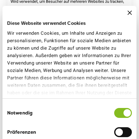
Wird verwendet, um Besucher auf mehreren Websites zu tracken,
um relevante Werbung basierend auf den Präferenzen des
Besuchers zu präsentieren.
Diese Webseite verwendet Cookies
Beständig
Wir verwenden Cookies, um Inhalte und Anzeigen zu
_uetsid
personalisieren, Funktionen für soziale Medien anbieten
zu können und die Zugriffe auf unsere Website zu
Microsoft
analysieren. Außerdem geben wir Informationen zu Ihrer
Verwendung unserer Website an unsere Partner für
Sammelt Daten zum Besucherverhalten auf mehreren Websites,
soziale Medien, Werbung und Analysen weiter. Unsere
um relevantere Werbung zu präsentieren - Dies ermöglicht es der
Website auch, die Anzahl der gleichen Werbeanzeige zu begrenzen.
Partner führen diese Informationen möglicherweise mit
weiteren Daten zusammen, die Sie ihnen bereitgestellt
1 Tag
haben oder die sie im Rahmen Ihrer Nutzung der Dienste
gesammelt haben.
_uetsid_exp
Einwilligungsauswahl
Notwendig
Microsoft
Enthält das Verfallsdatum für das Cookie mit entsprechendem
Präferenzen
Namen.