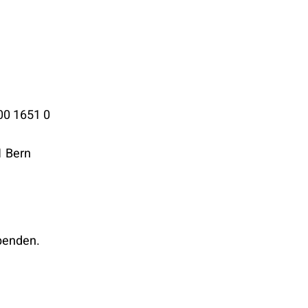
00 1651 0
1 Bern
penden.