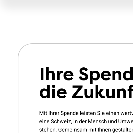
KAM
MIT
DER
Nei
Mit
Port
Aut
Mit
Te
Aus
Rei
Job
Tem
Ihre Spend
VCS
jun
Leb
Sek
204
die Zukunf
Erfo
Sch
Zug 
Mit Ihrer Spende leisten Sie einen wertv
eine Schweiz, in der Mensch und Umwe
stehen. Gemeinsam mit Ihnen gestalten 