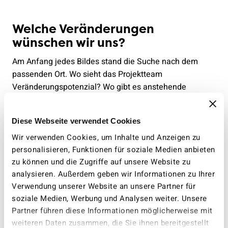
Welche Veränderungen
wünschen wir uns?
Am Anfang jedes Bildes stand die Suche nach dem
passenden Ort. Wo sieht das Projektteam
Veränderungspotenzial? Wo gibt es anstehende
Bauprojekte, wie wichtig ist der Standort für die Stadt
oder die Ortschaft? Danach wählte das Team den
Diese Webseite verwendet Cookies
passenden Bildausschnitt und entwickelte die
Wir verwenden Cookies, um Inhalte und Anzeigen zu
bestmöglichen Veränderungen. In welcher Stadt wollen
personalisieren, Funktionen für soziale Medien anbieten
wir 2045 leben? Wie gestalten wir die Strassen, damit
zu können und die Zugriffe auf unsere Website zu
Velofahrer*innen und Fussgänger*innen mehr Platz
analysieren. Außerdem geben wir Informationen zu Ihrer
bekommen? Wo entstehen Plätze zum Verweilen?
Verwendung unserer Website an unsere Partner für
Berücksichtigt haben die Teams auch, wo sich Wärme
soziale Medien, Werbung und Analysen weiter. Unsere
staut und wo Platz für Renaturierung ist. Denn Pflanzen
Partner führen diese Informationen möglicherweise mit
und Wasser helfen dabei, die Hitze im Sommer zu
weiteren Daten zusammen, die Sie ihnen bereitgestellt
absorbieren.