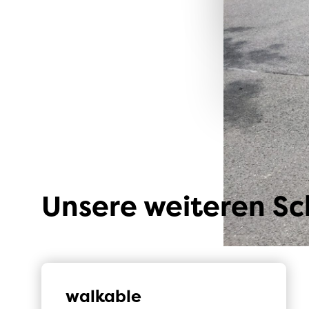
können z
führen.
zum
Unsere weiteren S
walkable