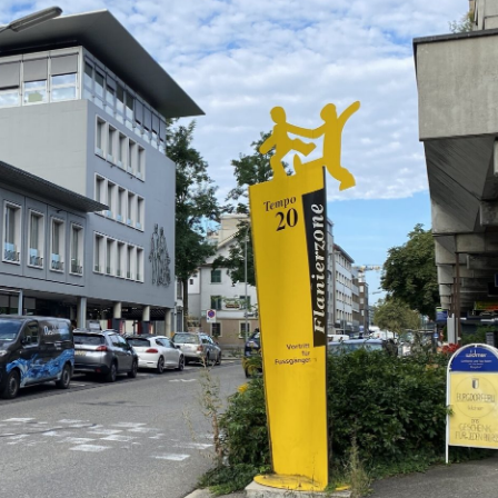
Begegnungszone
Sicher, attraktiv und mit Vortritt zu Fuss: Die
Begegnungszone wurde im Jahr 2002 in die
Schweizer Strassenverkehrsgesetzgebung
aufgenommen. Seither hat sie sich vielerort
– im Wohnquartier, vor der Schule, im Dorfze
der Altstadt.
Begegnungszonen