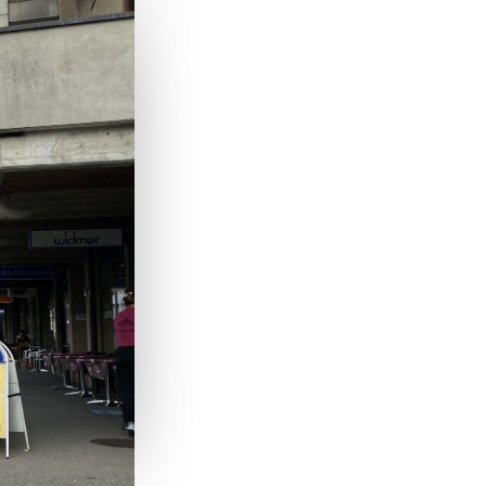
n
s bewährt
ntrum, in