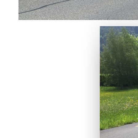
VCS
Sic
Mis
Untersch
Nutzung 
untersch