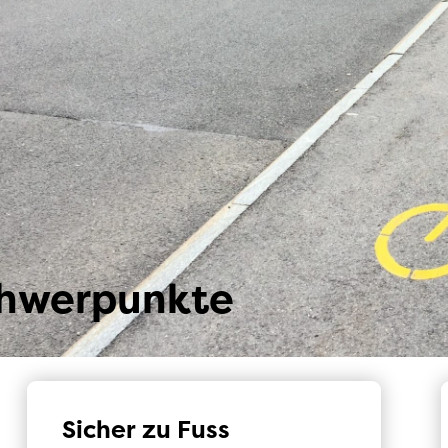
u Konflikten zwischen Fuss- und Veloverkehr
 VCS-Positionspapier
chwerpunkte
Sicher zu Fuss