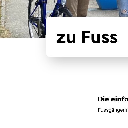
zu Fuss
Die einf
Fussgängerin