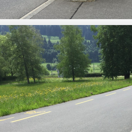
-Position: Mehr
herheit im
chverkehr
iedliche Geschwindigkeiten, eine intensive
bei engen Platzverhältnissen und
iedliche Ansprüche an den Strassenraum