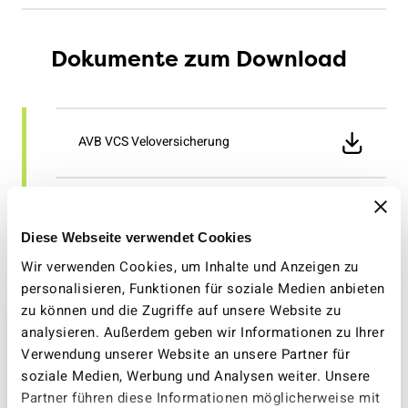
verstanden.
Den Rabattcode können Sie im letzten Schritt des
Der Versicherungsschutz endet mit der schriftlichen
Kaufprozesses oberhalb der Rechnungsadresse über
Kündigung des oder der Versicherten.
Dokumente zum Download
das
+
eingeben und anwenden.
AVB VCS Veloversicherung
Infoblatt Veloversicherung
Diese Webseite verwendet Cookies
Wir verwenden Cookies, um Inhalte und Anzeigen zu
personalisieren, Funktionen für soziale Medien anbieten
zu können und die Zugriffe auf unsere Website zu
analysieren. Außerdem geben wir Informationen zu Ihrer
Schaden melden
Verwendung unserer Website an unsere Partner für
soziale Medien, Werbung und Analysen weiter. Unsere
Partner führen diese Informationen möglicherweise mit