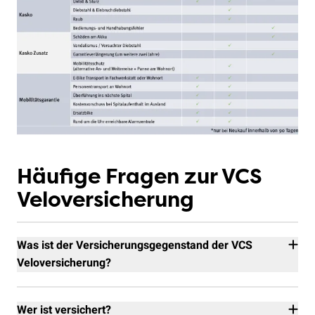
Häufige Fragen zur VCS
Veloversicherung
Was ist der Versicherungsgegenstand der VCS
Veloversicherung?
Für VCS-Mitglieder: Ist der*die Versicherungsnehmer*in
gleichzeitig VCS-Mitglied, sind alle zum Haushalt
Wer ist versichert?