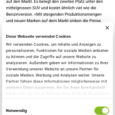
auf den Markt. Es belegt den zweiten Platz unter den
mittelgrossen SUV und kostet ähnlich viel wie die
Benzinversion. «Mit steigenden Produktionsmengen
und neuen Marken auf dem Markt sinken die Preise.
Deshalb haben Elektroautos nicht nur umwelttechnisch
die Nase vorn, sondern können inzwischen auch
Diese Webseite verwendet Cookies
preislich mit Verbrennern konkurrieren», erläutert
Wir verwenden Cookies, um Inhalte und Anzeigen zu
Maillard.
personalisieren, Funktionen für soziale Medien anbieten
zu können und die Zugriffe auf unsere Website zu
Bei den Benzin- und Dieselautos kommen kaum neue
analysieren. Außerdem geben wir Informationen zu Ihrer
Modelle auf den Markt. Von den 273 bewerteten
Verwendung unserer Website an unsere Partner für
Fahrzeugen auf eco-auto erfüllen nur zwei die
soziale Medien, Werbung und Analysen weiter. Unsere
Klimaziele: der Mazda 2 Hybrid und der Toyota Yaris
Partner führen diese Informationen möglicherweise mit
Hybrid. Beide stossen weniger als 93,4 g CO2 pro
weiteren Daten zusammen, die Sie ihnen bereitgestellt
Kilometer aus.
haben oder die sie im Rahmen Ihrer Nutzung der Dienste
gesammelt haben.
Einwilligungsauswahl
Notwendig
Für weitere Auskünfte stehen zur Verfügung: