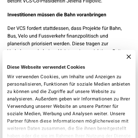
betont VCS-Co-Präsidentin Jelena Filipovic.
Investitionen müssen die Bahn voranbringen
Der VCS fordert stattdessen, dass Projekte für Bahn,
Bus, Velo und Fussverkehr finanzpolitisch und
planerisch priorisiert werden. Diese tragen zur
Verkehrswende bei und leisten einen wichtigen Beitrag
zum Klimaschutz. Schienenausbauten müssen Vorrang
vor Strassenausbauten haben. Der Bericht zeigt, wie
Diese Webseite verwendet Cookies
nötig ein Bahnausbau im Rahmen von mindestens 24
Wir verwenden Cookies, um Inhalte und Anzeigen zu
Milliarden ist. Nur so kann die dringend notwendige
personalisieren, Funktionen für soziale Medien anbieten
Verschiebung vom motorisierten Individualverkehr
zu können und die Zugriffe auf unsere Website zu
zugunsten des öffentlichen Verkehrs vorangetrieben
analysieren. Außerdem geben wir Informationen zu Ihrer
werden. Der Agglomerationsfonds muss gestärkt
Verwendung unserer Website an unsere Partner für
werden.
soziale Medien, Werbung und Analysen weiter. Unsere
Partner führen diese Informationen möglicherweise mit
Der VCS wird sich weiterhin dezidiert dafür einsetzen,
weiteren Daten zusammen, die Sie ihnen bereitgestellt
dass der Wille der betroffenen Menschen respektiert
haben oder die sie im Rahmen Ihrer Nutzung der Dienste