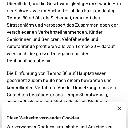
Überall dort, wo die Geschwindigkeit gesenkt wurde – in
der Schweiz wie im Ausland – ist das Fazit eindeutig:
Tempo 30 erhöht die Sicherheit, reduziert den
Strassenlärm und verbessert das Zusammenleben der
verschiedenen Verkehrsteilnehmenden. Kinder,
Seniorinnen und Senioren, Velofahrende und
Autofahrende profitieren alle von Tempo 30 – darauf
wies auch die grosse Delegation bei der
Petitionsübergabe hin.
Die Einführung von Tempo 30 auf Hauptstrassen
geschieht zudem heute nach einem bewährten und
kontrollierten Verfahren: Vor der Umsetzung muss ein
Gutachten bestätigen, dass Tempo 30 notwendig,
zweckmässig und verhältnismässig ist. Die finale
Genehmigung obliegt den Kantonen.
Diese Webseite verwendet Cookies
Bisher wurden solche Entscheide stets
Wir verwenden Cookies, um Inhalte und Anzeigen zu