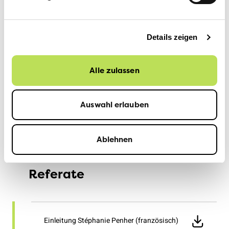
Verfügung:
Jelena Filipovic, Co-Präsidentin VCS Schweiz, 079
289 06 41
Details zeigen
Michael Töngi, Mitglied Zentralvorstand und
Nationalrat Grüne/LU, 079 205 97 65
Alle zulassen
Stéphanie Penher, VCS-Geschäftsführerin, 079 711
19 15
Auswahl erlauben
Medienstelle VCS, 079 708 05 36,
Ablehnen
medien@verkehrsclub.ch
Referate
Einleitung Stéphanie Penher (französisch)