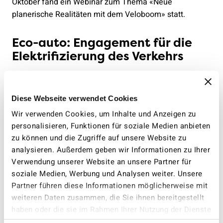
Oktober fand ein Webinar zum Thema «Neue
planerische Realitäten mit dem Veloboom» statt.
Eco-auto: Engagement für die
Elektrifizierung des Verkehrs
Der VCS engagiert sich für einen Verkehr ohne fossile
Brennstoffe, denn die Elektrifizierung von Autos ist ein
Schlüsselelement zur Reduktion der CO2-Emissionen.
Diese Webseite verwendet Cookies
Doch das allein reicht nicht aus: Die Elektrifizierung
Wir verwenden Cookies, um Inhalte und Anzeigen zu
muss mit dem Einsatz kleinerer, effizienterer Fahrzeuge
personalisieren, Funktionen für soziale Medien anbieten
mit kleinen Batterien einhergehen. 2025 hat sich das
zu können und die Zugriffe auf unsere Website zu
Angebot an Elektroautos erheblich erweitert. Für die
analysieren. Außerdem geben wir Informationen zu Ihrer
Plattform eco-auto haben wir mehr als 300 Elektroautos
Verwendung unserer Website an unsere Partner für
bewertet und die besten Modelle ermittelt. Das eco-
soziale Medien, Werbung und Analysen weiter. Unsere
Partner führen diese Informationen möglicherweise mit
auto-Team erteilt auch vielfältige Ratschläge für
weiteren Daten zusammen, die Sie ihnen bereitgestellt
interessierte Personen und beantwortet Fragen von
haben oder die sie im Rahmen Ihrer Nutzung der Dienste
Mitgliedern.
gesammelt haben.