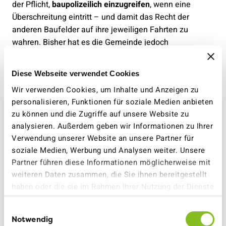
der Pflicht,
baupolizeilich einzugreifen
, wenn eine
Überschreitung eintritt – und damit das Recht der
anderen Baufelder auf ihre jeweiligen Fahrten zu
wahren. Bisher hat es die Gemeinde jedoch
unterlassen, entsprechende
Massnahmen anzuordnen
.
Diese Webseite verwendet Cookies
Ob das Polizeizentrum sein Fahrtenkontingent
einhalten wird oder nicht, lässt sich nicht schon vor der
Wir verwenden Cookies, um Inhalte und Anzeigen zu
personalisieren, Funktionen für soziale Medien anbieten
Eröffnung sagen. Umso erstaunlicher ist es, dass die
zu können und die Zugriffe auf unsere Website zu
Polizei nun als Begründung herhalten muss, um das
analysieren. Außerdem geben wir Informationen zu Ihrer
Fahrtenkontingent im ganzen ESP zu erhöhen – ganz
Verwendung unserer Website an unsere Partner für
so, als würde eine Überschreitung auch beim
soziale Medien, Werbung und Analysen weiter. Unsere
Polizeizentrum bereits heute erwartet. Und dies, obwohl
Partner führen diese Informationen möglicherweise mit
das neue Polizeizentrum über ein minutiös
weiteren Daten zusammen, die Sie ihnen bereitgestellt
ausgearbeitetes Mobilitätskonzept verfügt, welches die
haben oder die sie im Rahmen Ihrer Nutzung der Dienste
Einhaltung des Fahrtenkontingents sicherstellt.
gesammelt haben.
Einwilligungsauswahl
Hier gilt, genau wie bei Bauhaus auch:
Kein Baufeld
Notwendig
beeinträchtigt
die Entwicklung der anderen Baufelder,