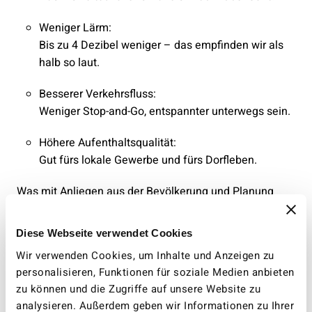
Weniger Lärm:
Bis zu 4 Dezibel weniger – das empfinden wir als
halb so laut.
Besserer Verkehrsfluss:
Weniger Stop-and-Go, entspannter unterwegs sein.
Höhere Aufenthaltsqualität:
Gut fürs lokale Gewerbe und fürs Dorfleben.
Was mit Anliegen aus der Bevölkerung und Planung
begann, ist heute ein Erfolgsmodell.
Diese Webseite verwendet Cookies
Nachahmung erwünscht
Wir verwenden Cookies, um Inhalte und Anzeigen zu
personalisieren, Funktionen für soziale Medien anbieten
Nach anfänglicher Skepsis überwiegen die positiven
zu können und die Zugriffe auf unsere Website zu
Rückmeldungen:
analysieren. Außerdem geben wir Informationen zu Ihrer
«Für unsere Kinder ist es jetzt viel sicherer auf dem