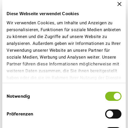
Strassen ist Tempo-30 eine sinnvolle Massnahme,
um den Verkehr sicherer zu machen und Unfälle zu
vermeiden.
Diese Webseite verwendet Cookies
Wir verwenden Cookies, um Inhalte und Anzeigen zu
Lärm macht krank. Strassenverkehrslärm ist die
personalisieren, Funktionen für soziale Medien anbieten
häufigste Lärmquelle. Mit der Herabsetzung von
zu können und die Zugriffe auf unsere Website zu
Höchstgeschwindigkeiten kann an besonders
analysieren. Außerdem geben wir Informationen zu Ihrer
belasteten Orten rasch und günstig eine grosse
Verwendung unserer Website an unsere Partner für
Steigerung der Lebensqualität erreicht werden.
soziale Medien, Werbung und Analysen weiter. Unsere
Partner führen diese Informationen möglicherweise mit
Die Gemeinden kennen die Verkehrssituation vor
weiteren Daten zusammen, die Sie ihnen bereitgestellt
Ort am besten. Es macht keinen Sinn, dass der
haben oder die sie im Rahmen Ihrer Nutzung der Dienste
Kanton von oben herab Verbote für Gemeinden
gesammelt haben.
erlässt. Besonders absurd wäre das bei
Einwilligungsauswahl
Notwendig
Gemeindestrassen erster Klasse – also Strassen,
die von den Gemeinden selbst finanziert und
unterhalten werden.
Präferenzen
Wir fordern mit dieser Petition den St. Galler Kantonsrat