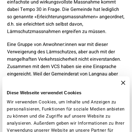
einfachste und wirkungsvollste Massnahme kommt
dabei Tempo 30 in Frage. Die Gemeinde hat lediglich
so genannte «Erleichterungsmassnahmen» angeordnet,
d.h. sie erleichtert sich selbst davon,
Lärmschutzmassnahmen ergreifen zu müssen.
Eine Gruppe von Anwohner:innen war mit dieser
Verweigerung des Lärmschutzes, aber auch mit der
mangelhaften Verkehrssicherheit nicht einverstanden.
Zusammen mit dem VCS haben sie eine Einsprache
eingereicht. Weil der Gemeinderat von Langnau aber
einen Beschluss der Gemeindeversammlung gegen
Tempo 50 nicht in Frage stellen wollte, haben VCS und
Diese Webseite verwendet Cookies
Anwohner:innen gemeinsam Rekurs ergriffen.
Wir verwenden Cookies, um Inhalte und Anzeigen zu
Das Baurekursgericht hat nun den Rekurs gutgeheissen,
personalisieren, Funktionen für soziale Medien anbieten
zu können und die Zugriffe auf unsere Website zu
die vielen Bundesgerichtsentscheide dazu lassen auch
analysieren. Außerdem geben wir Informationen zu Ihrer
gar nichts anderes zu. Dabei kommt das Gericht zum
Verwendung unserer Website an unsere Partner für
Schluss, dass Erleichterungen, also die Verweigerung