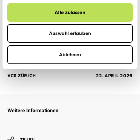
«Dabei werden Massnahmen an der Quelle (also an der
Strasse selbst) namentlich die Herabsetzung der
Alle zulassen
Geschwindigkeit zu prüfen sein.»
Zu hoffen bleibt, dass der Gemeinderat der Bevölkerung
Auswahl erlauben
rasch den nötigen Lärmschutz aber auch mehr
Verkehrssicherheit ermöglicht.
Ablehnen
VCS ZÜRICH
22. APRIL 2026
Weitere Informationen
TEILEN