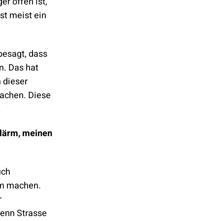
r offen ist,
st meist ein
 besagt, dass
n. Das hat
 dieser
machen. Diese
.
nlärm, meinen
uch
rm machen.
r
enn Strasse