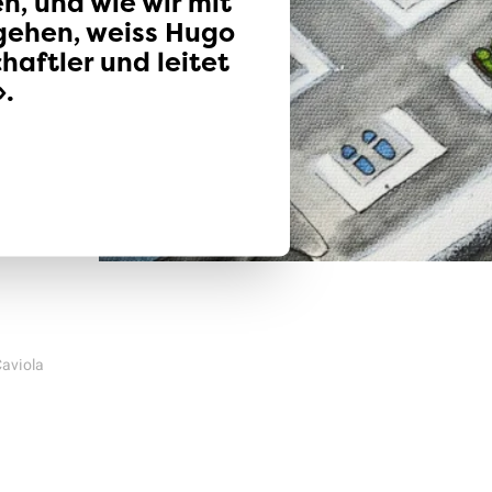
n, und wie wir mit
Klimaschutz
Versicherungen
gehen, weiss Hugo
haftler und leitet
.
Caviola