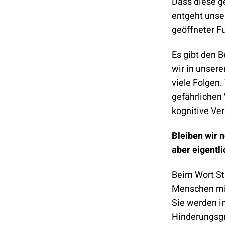
Dass diese g
entgeht unse
geöffneter 
Es gibt den B
wir in unser
viele Folgen.
gefährlichen 
kognitive Ve
Bleiben wir 
aber eigentl
Beim Wort St
Menschen mit
Sie werden im
Hinderungsg