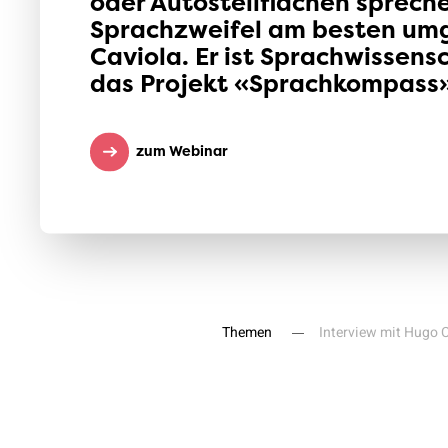
oder Autostellflächen spreche
Sprachzweifel am besten um
Caviola. Er ist Sprachwissensc
das Projekt «Sprachkompass»
zum Webinar
Themen
Interview mit Hugo 