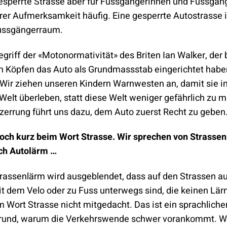
esperrte Strasse aber für Fussgängerinnen und Fussgänge
rer Aufmerksamkeit häufig. Eine gesperrte Autostrasse i
Fussgängerraum.
egriff der «Motonormativität» des Briten Ian Walker, der
en Köpfen das Auto als Grundmassstab eingerichtet habe
 Wir ziehen unseren Kindern Warnwesten an, damit sie in
Welt überleben, statt diese Welt weniger gefährlich zu 
rzerrung führt uns dazu, dem Auto zuerst Recht zu geben
noch kurz beim Wort Strasse. Wir sprechen von Strasse
ich Autolärm …
rassenlärm wird ausgeblendet, dass auf den Strassen a
 dem Velo oder zu Fuss unterwegs sind, die keinen Lä
 Wort Strasse nicht mitgedacht. Das ist ein sprachliche
rund, warum die Verkehrswende schwer vorankommt. W