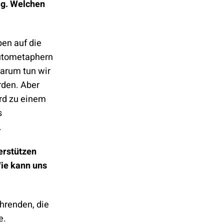
ig. Welchen
en auf die
Autometaphern
arum tun wir
rden. Aber
rd zu einem
s
.
erstützen
Wie kann uns
hrenden, die
e.