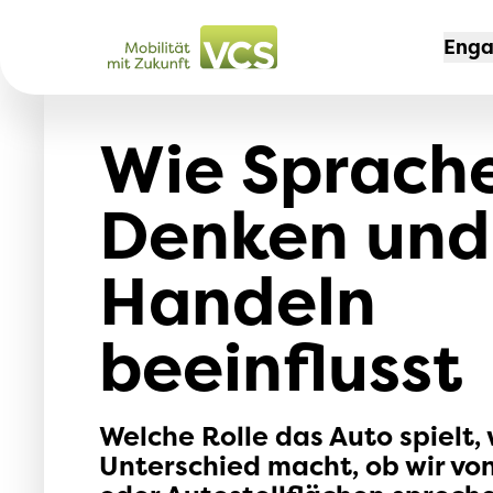
Eng
Wie Sprache
KAM
MIT
DER
Denken und
Nei
Mit
Port
Aut
Mit
Te
Handeln
Aus
Rei
Job
Tem
beeinflusst
VCS
jun
Leb
Sek
204
Welche Rolle das Auto spielt,
Erfo
Sch
Unterschied macht, ob wir vo
Zug 