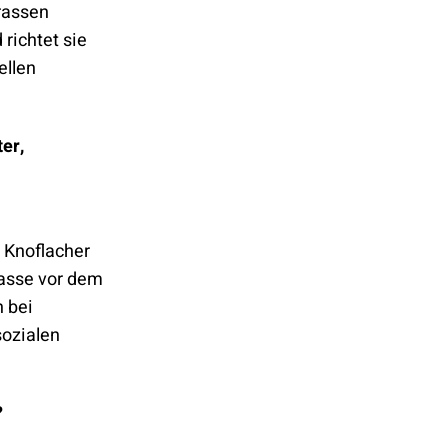
trassen
richtet sie
ellen
er,
n Knoflacher
rasse vor dem
 bei
sozialen
?