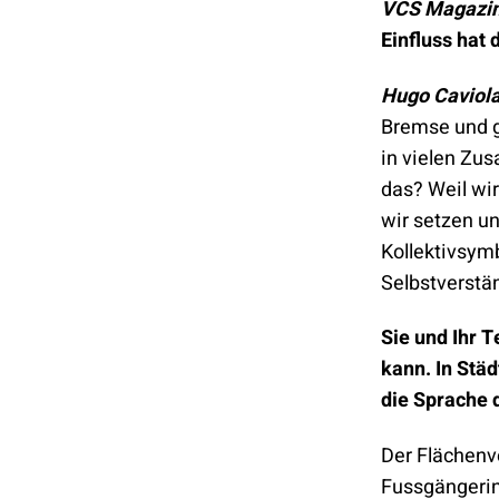
VCS Magazin
Einfluss hat
Hugo Caviola
Bremse und g
in vielen Zu
das? Weil wi
wir setzen u
Kollektivsym
Selbstverstän
Sie und Ihr 
kann. In Stä
die Sprache 
Der Flächenv
Fussgängerin