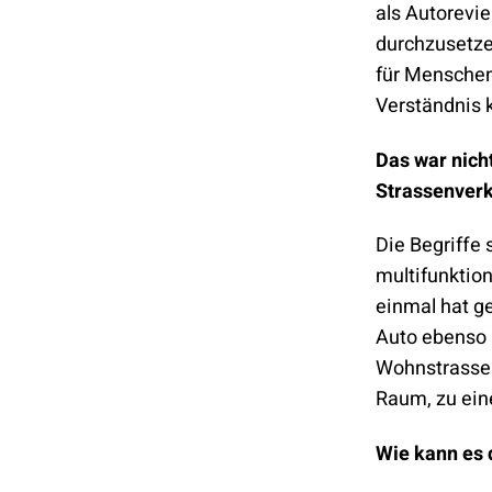
als Autorevie
durchzusetzen
für Menschen 
Verständnis 
Das war nich
Strassenverk
Die Begriffe 
multifunktion
einmal hat g
Auto ebenso 
Wohnstrassen
Raum, zu ei
Wie kann es 