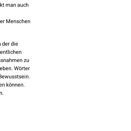
nkt man auch
 der Menschen
 der die
entlichen
assnahmen zu
eben. Wörter
 Bewusstsein.
hen können.
n.