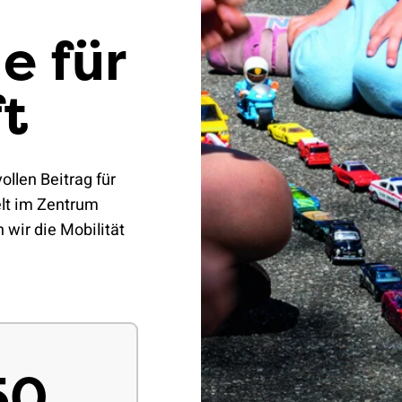
e für
t
ollen Beitrag für
lt im Zentrum
wir die Mobilität
50