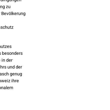
ang zu
r Bevölkerung
aschutz
hutzes
s besonders
 in der
ehrs und der
 rasch genug
hweiz ihre
ionalem