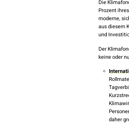
Die Klimafond
Prozent ihres
moderne, sich
aus diesem K
und Investiti
Der Klimafond
keine oder nu
Internat
Rollmate
Tagverbi
Kurzstre
Klimawir
Personen
daher gr