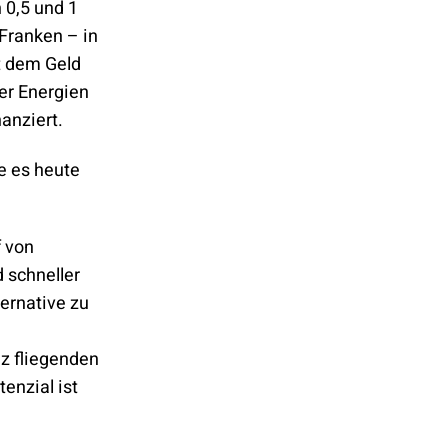
 0,5 und 1
 Franken – in
it dem Geld
er Energien
nanziert.
ie es heute
 von
 schneller
ernative zu
z fliegenden
enzial ist