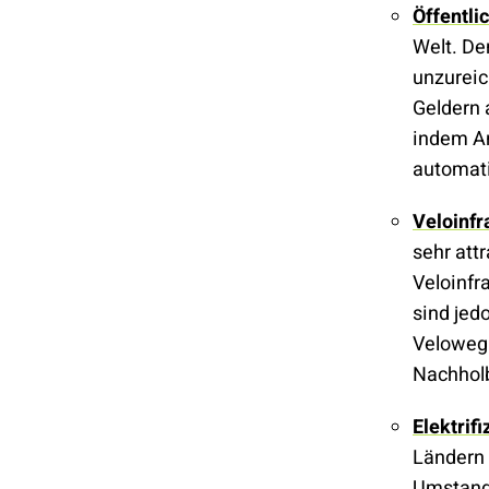
Öffentli
Welt. De
unzureic
Geldern 
indem An
automati
Veloinfr
sehr att
Veloinfr
sind jed
Velowegn
Nachhol
Elektrif
Ländern 
Umstand