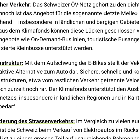
cher Verkehr:
Das Schweizer ÖV-Netz gehört zu den dich
nnoch ist das Angebot für die sogenannte «letzte Meile»
hend – insbesondere in ländlichen und bergigen Gebiete
aus dem Klimafonds können diese Lücken geschlossen 
gebote wie On-Demand-Buslinien, touristische Busang
sierte Kleinbusse unterstützt werden.
astruktur:
Mit dem Aufschwung der E-Bikes stellt der Vel
raktive Alternative zum Auto dar. Sichere, schnelle und k
astrukturen, etwa vom restlichen Verkehr getrennte Velos
och zurzeit noch rar. Der Klimafonds unterstützt den Aus
etzes, insbesondere in ländlichen Regionen und in Kan
bedarf.
izierung des Strassenverkehrs:
Im Vergleich zu vielen e
ist die Schweiz beim Verkauf von Elektroautos im Rücks
 ist zu einem grossen Teil auf unzureichende Rahmenb