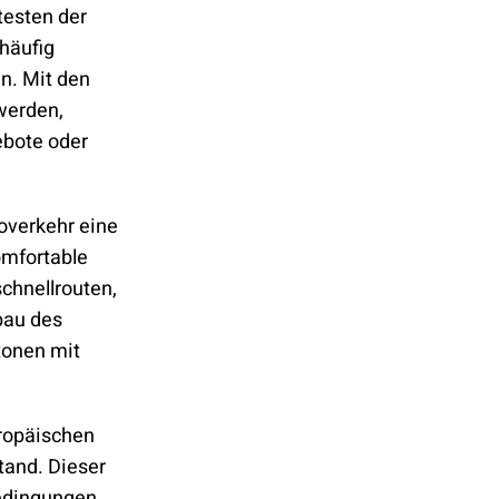
testen der
 häufig
n. Mit den
werden,
ebote oder
overkehr eine
omfortable
chnellrouten,
bau des
tonen mit
uropäischen
tand. Dieser
edingungen