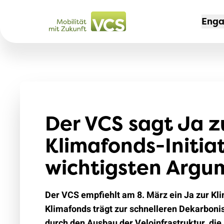
Eng
KAM
MIT
DER
Nei
Mit
Port
Aut
Der VCS sagt Ja z
Mit
Te
Aus
Rei
Job
Klimafonds-Initiat
Tem
VCS
jun
wichtigsten Argu
Leb
Sek
204
Der VCS empfiehlt am 8. März ein Ja zur Kli
Erfo
Sch
Klimafonds trägt zur schnelleren Dekarboni
Zug 
durch den Ausbau der Veloinfrastruktur, die