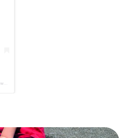
Ein Beitrag geteilt von VCS Verkehrs-Club der Schweiz (@verkehrsclub_schweiz)