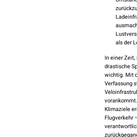
zurückzu
Ladeinfr
ausmache
Lustver
als der 
In einer Zeit
drastische S
wichtig. Mit 
Verfassung st
Veloinfrastru
vorankommt. 
Klimaziele er
Flugverkehr 
verantwortli
zurückgegan