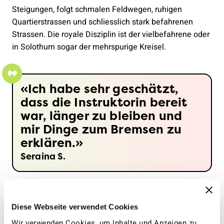
Steigungen, folgt schmalen Feldwegen, ruhigen
Quartierstrassen und schliesslich stark befahrenen
Strassen. Die royale Disziplin ist der vielbefahrene oder
in Solothurn sogar der mehrspurige Kreisel.
Ich habe sehr geschätzt,
dass die Instruktorin bereit
war, länger zu bleiben und
mir Dinge zum Bremsen zu
erklären.
Seraina S.
Eine Kursgruppe besteht aus maximal acht Personen
Diese Webseite verwendet Cookies
und bietet genügend Raum für offene Fragen. Seraina
S. aus Rüti (ZH) war vergangenen Sommer dabei und
Wir verwenden Cookies, um Inhalte und Anzeigen zu