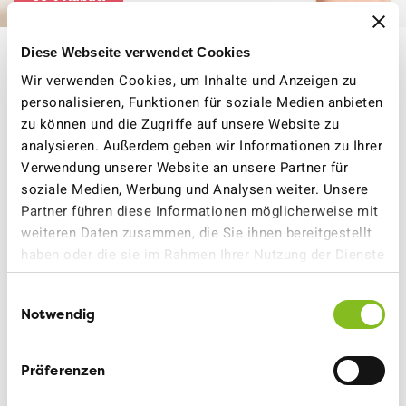
Diese Webseite verwendet Cookies
Vergünstigung auf P+Rail
Wir verwenden Cookies, um Inhalte und Anzeigen zu
personalisieren, Funktionen für soziale Medien anbieten
zu können und die Zugriffe auf unsere Website zu
Parkieren Sie Ihr Auto an einem von rund 600 P+Rail-
analysieren. Außerdem geben wir Informationen zu Ihrer
Bahnhöfen und bezahlen Sie stunden- oder tagesweise
Verwendung unserer Website an unsere Partner für
– am einfachsten direkt mit der P+Rail App. So reisen
soziale Medien, Werbung und Analysen weiter. Unsere
Sie schnell und entspannt mit Auto und Zug zum Ziel.
Partner führen diese Informationen möglicherweise mit
weiteren Daten zusammen, die Sie ihnen bereitgestellt
haben oder die sie im Rahmen Ihrer Nutzung der Dienste
50% Rabatt auf Buchungen der SBB-P+Rail-
gesammelt haben.
Parkplätze am Wochenende. Einlösbar bis
Einwilligungsauswahl
31.12.2026.
Notwendig
Jetzt die P+Rail-App herunterladen und Promo-
Präferenzen
Code eingeben: VCS2026