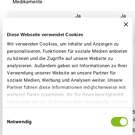
Medikamente
Ja
Ja
Diagnosetest &
radiologische
Untersuchungen
Diese Webseite verwendet Cookies
Wir verwenden Cookies, um Inhalte und Anzeigen zu
Ja
Ja
personalisieren, Funktionen für soziale Medien anbieten
Chirurgische Eingriffe
zu können und die Zugriffe auf unsere Website zu
analysieren. Außerdem geben wir Informationen zu Ihrer
max. 200.- pro
Ja
Aufenthalts- und
Verwendung unserer Website an unsere Partner für
Kalenderjahr
Verpflegungskosten
soziale Medien, Werbung und Analysen weiter. Unsere
Partner führen diese Informationen möglicherweise mit
Nein
Ja
weiteren Daten zusammen, die Sie ihnen bereitgestellt
Notfallzuschläge
haben oder die sie im Rahmen Ihrer Nutzung der Dienste
gesammelt haben.
Nein
max. 5
Transport
Einwilligungsauswahl
Kalend
Notwendig
Nein
max. 5
Rehabilitation