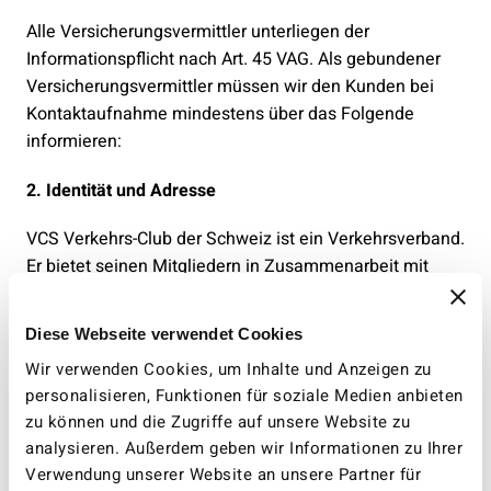
Alle Versicherungsvermittler unterliegen der
Informationspflicht nach Art. 45 VAG. Als gebundener
Versicherungsvermittler müssen wir den Kunden bei
Kontaktaufnahme mindestens über das Folgende
informieren:
2. Identität und Adresse
VCS Verkehrs-Club der Schweiz ist ein Verkehrsverband.
Er bietet seinen Mitgliedern in Zusammenarbeit mit
Versicherungspartnern auch Versicherungsprodukte an.
Der Firmensitz befindet sich an der Aarbergergasse 61
Diese Webseite verwendet Cookies
in 3001 Bern.
Wir verwenden Cookies, um Inhalte und Anzeigen zu
Alle Mitarbeitenden stehen in einem
personalisieren, Funktionen für soziale Medien anbieten
arbeitsvertraglichen Verhältnis zum VCS Verkehrs-Club
zu können und die Zugriffe auf unsere Website zu
der Schweiz.
analysieren. Außerdem geben wir Informationen zu Ihrer
Verwendung unserer Website an unsere Partner für
3. Zusammenarbeit/Vertragsbeziehung mit den