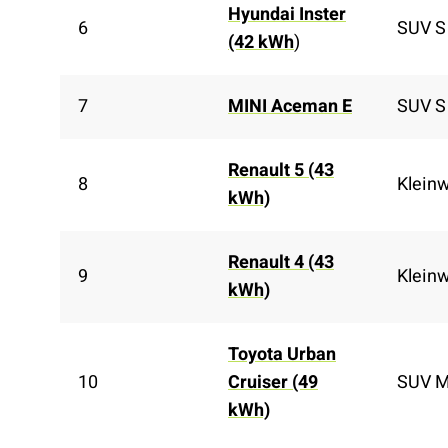
Hyundai Inster
6
SUV S
(42 kWh
)
7
MINI Aceman E
SUV S
Renault 5 (43
8
Klein
kWh)
Renault 4 (43
9
Klein
kWh)
Toyota Urban
10
Cruiser (49
SUV 
kWh)