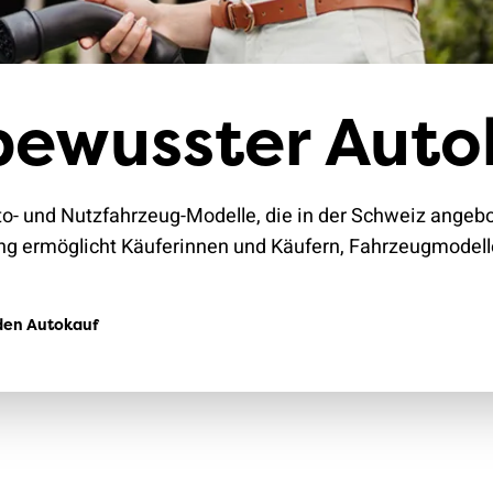
Klimaschutz
Versicherungen
ewusster Auto
o- und Nutzfahrzeug-Modelle, die in der Schweiz angebot
g ermöglicht Käuferinnen und Käufern, Fahrzeugmodell
 den Autokauf