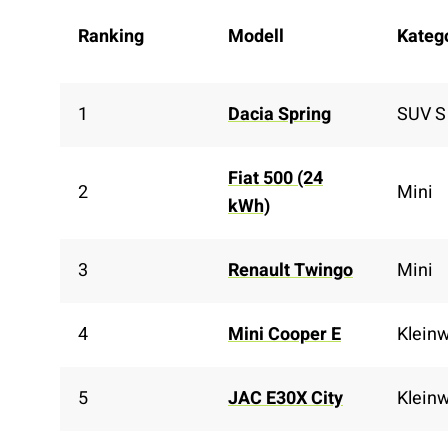
Ranking
Modell
Kateg
1
Dacia Spring
SUV S
Fiat 500 (24
2
Mini
kWh)
3
Renault Twingo
Mini
4
Mini Cooper E
Klein
5
JAC E30X City
Klein