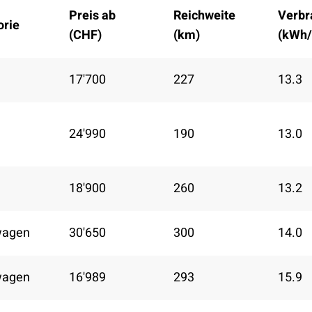
Preis ab
Reichweite
Verbr
orie
(CHF)
(km)
(kWh
17'700
227
13.3
24'990
190
13.0
18'900
260
13.2
wagen
30'650
300
14.0
wagen
16'989
293
15.9