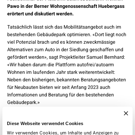
Pawo in der Berner Wohngenossenschaft Huebergass
erörtert und diskutiert werden.
Tatsächlich lässt sich das Mobilitätsangebot auch im
bestehenden Gebäudepark optimieren. «Dort liegt noch
viel Potenzial brach und es können zweckmässige
Alternativen zum Auto in der Siedlung geschaffen und
gefördert werden», sagt Projektleiter Samuel Bernhard:
«Wir haben darum die Plattform autofrei/autoarm
Wohnen im laufenden Jahr stark weiterentwickelt:
Neben den bisherigen, bekannten Beratungsangeboten
für Neubauten bieten wir seit Anfang 2023 auch
Informationen und Beratung für den bestehenden
Gebäudepark.»
Mit dem Pawo-Fachseminar an der Berner Hubergasse
widme sich die Plattform erstmals ganz gezielt den
Diese Webseite verwendet Cookies
Herausforderungen bei bestehenden Gebäuden.
Wir verwenden Cookies, um Inhalte und Anzeigen zu