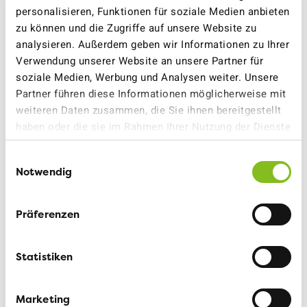
Erörtert werden etwa Fragen nach einem
personalisieren, Funktionen für soziale Medien anbieten
massgeschneiderten Carsharing-Angebot, zu den
zu können und die Zugriffe auf unsere Website zu
Bedürfnissen hinsichtlich Elektromobilität und zur
analysieren. Außerdem geben wir Informationen zu Ihrer
Erstellung von kostengünstigen Velostellplätzen.
Verwendung unserer Website an unsere Partner für
soziale Medien, Werbung und Analysen weiter. Unsere
Partner führen diese Informationen möglicherweise mit
weiteren Daten zusammen, die Sie ihnen bereitgestellt
Für weitere Auskünfte stehen zur
haben oder die sie im Rahmen Ihrer Nutzung der Dienste
Verfügung:
gesammelt haben.
Einwilligungsauswahl
Notwendig
Samuel Bernhard, Projektleiter Pawo, 044 430 19
31
Präferenzen
Medienstelle VCS, Tel. 079 708 05 36,
medien@verkehrsclub.ch
Statistiken
ANDREAS KÄSERMANN
20. OKTOBER 2023
Marketing