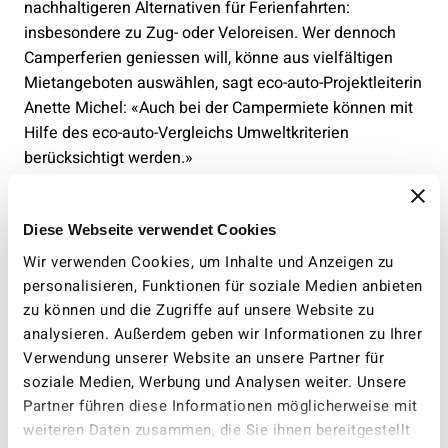
nachhaltigeren Alternativen für Ferienfahrten:
insbesondere zu Zug- oder Veloreisen. Wer dennoch
Camperferien geniessen will, könne aus vielfältigen
Mietangeboten auswählen, sagt eco-auto-Projektleiterin
Anette Michel: «Auch bei der Campermiete können mit
Hilfe des eco-auto-Vergleichs Umweltkriterien
berücksichtigt werden.»
Aus Umweltsicht sei die Miete dem Kauf aus zweierlei
Gründen klar vorzuziehen. «Wird ein Camper auch für
Diese Webseite verwendet Cookies
Fahrten im Alltag benutzt, verbraucht er im Vergleich zu
Wir verwenden Cookies, um Inhalte und Anzeigen zu
einem dafür geeigneten, kleineren Personenwagen viel
personalisieren, Funktionen für soziale Medien anbieten
mehr Energie und verursacht mehr klima- und
zu können und die Zugriffe auf unsere Website zu
gesundheitsschädigende Emissionen. Und auch wenn
analysieren. Außerdem geben wir Informationen zu Ihrer
ein Camper ausschliesslich für Ferienreisen eingesetzt
Verwendung unserer Website an unsere Partner für
wird, belastet er die Umwelt durch seine
soziale Medien, Werbung und Analysen weiter. Unsere
ressourcenintensive Herstellung und braucht Platz.»
Partner führen diese Informationen möglicherweise mit
weiteren Daten zusammen, die Sie ihnen bereitgestellt