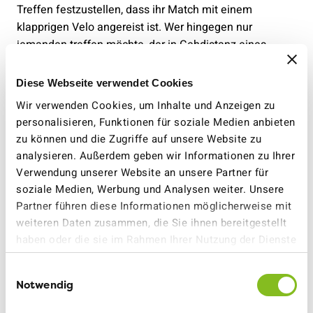
Treffen festzustellen, dass ihr Match mit einem
klapprigen Velo angereist ist. Wer hingegen nur
jemanden treffen möchte, der in Gehdistanz eines
Bahnhofs wohnt, kann auch dies in den
Sucheinstellungen der App so vermerken. «GreenDate
Diese Webseite verwendet Cookies
bietet hier eine Weltneuheit», so Häring.
Wir verwenden Cookies, um Inhalte und Anzeigen zu
personalisieren, Funktionen für soziale Medien anbieten
Auch die Algorithmen hinter der App sind ganz auf den
zu können und die Zugriffe auf unsere Website zu
VCS ausgelegt. «Umweltfreundliche Profile werden
analysieren. Außerdem geben wir Informationen zu Ihrer
häufiger ausgespielt. Wer zum Beispiel unsere Petition
Verwendung unserer Website an unsere Partner für
zum Schutz von Tempo 30 unterschrieben hat, erhält
soziale Medien, Werbung und Analysen weiter. Unsere
bis zu 10x mehr Sichtbarkeit», ergänzt Häring.
Partner führen diese Informationen möglicherweise mit
weiteren Daten zusammen, die Sie ihnen bereitgestellt
Für Paare, die sich über die App kennengelernt haben,
haben oder die sie im Rahmen Ihrer Nutzung der Dienste
offeriert der VCS zudem eine einjährige Gratis-
gesammelt haben.
Familienmitgliedschaft, sobald diese zusammenziehen.
Einwilligungsauswahl
Aber auch bestehende Mitglieder profitieren. Sie
Notwendig
erhalten kostenlos eine unbegrenzte Anzahl Likes,