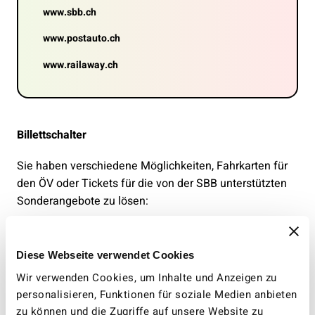
www.sbb.ch
www.postauto.ch
www.railaway.ch
Billettschalter
Sie haben verschiedene Möglichkeiten, Fahrkarten für
den ÖV oder Tickets für die von der SBB unterstützten
Sonderangebote zu lösen:
Billettschalter:
Wer gerne persönlich beraten wird, erhält
Fahrplanauskünfte und Tickets an bedienten Schaltern
Diese Webseite verwendet Cookies
der SBB.
Wir verwenden Cookies, um Inhalte und Anzeigen zu
personalisieren, Funktionen für soziale Medien anbieten
Rail-Service:
Über die Telefonnummer 0848 44 66 88
zu können und die Zugriffe auf unsere Website zu