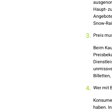
ausgenomm
Haupt- zu
Angebote,
Snow-Rail
Preis mu
Beim Kauf
Preisbek
Dienstle
unmissver
Billetten
Wer mit B
Konsumen
haben. I