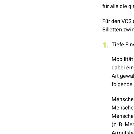
für alle die g
Für den VCS s
Billetten zwi
Tiefe Ei
Mobilität
dabei ein
Art gewä
folgende
Menschen
Menschen
Menschen
(z. B. M
Armutsbet