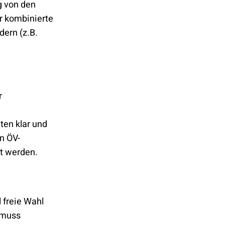
g von den
r kombinierte
dern (z.B.
r
en klar und
n ÖV-
hlt werden.
freie Wahl
 muss