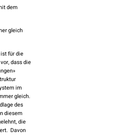
mit dem
mer gleich
st für die
vor, dass die
gungen»
truktur
System im
immer gleich.
ndlage des
en diesem
lehnt, die
uert. Davon