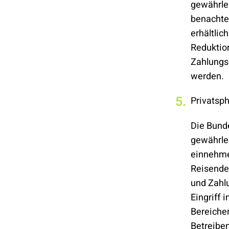
gewährlei
benachtei
erhältlic
Reduktion
Zahlungsm
werden.
Privatsp
Die Bunde
gewährlei
einnehmen
Reisenden
und Zahlu
Eingriff 
Bereicher
Betreiben