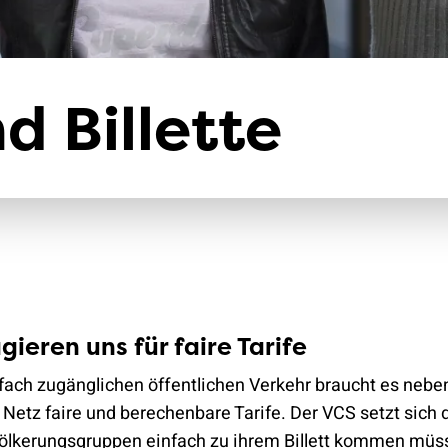
Klimaschutz
Versicherungen
nd Billette
gieren uns für faire Tarife
nfach zugänglichen öffentlichen Verkehr braucht es nebe
etz faire und berechenbare Tarife. Der VCS setzt sich d
völkerungsgruppen einfach zu ihrem Billett kommen müs