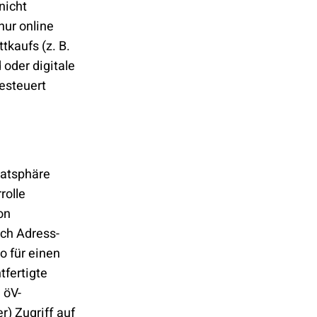
nicht
nur online
tkaufs (z. B.
 oder digitale
gesteuert
vatsphäre
rolle
on
uch Adress-
o für einen
tfertigte
 öV-
r) Zugriff auf