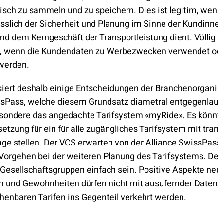
sch zu sammeln und zu speichern. Dies ist legitim, wen
sslich der Sicherheit und Planung im Sinne der Kundinn
d dem Kerngeschäft der Transportleistung dient. Völlig f
, wenn die Kundendaten zu Werbezwecken verwendet o
 werden.
isiert deshalb einige Entscheidungen der Branchenorgani
ssPass, welche diesem Grundsatz diametral entgegenlau
besondere das angedachte Tarifsystem «myRide». Es könn
tzung für ein für alle zugängliches Tarifsystem mit tr
age stellen. Der VCS erwarten von der Alliance SwissPas
Vorgehen bei der weiteren Planung des Tarifsystems. Der
 Gesellschaftsgruppen einfach sein. Positive Aspekte ne
n und Gewohnheiten dürfen nicht mit ausufernder Dat
henbaren Tarifen ins Gegenteil verkehrt werden.