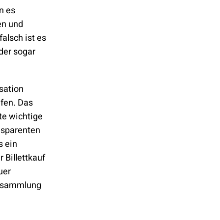
n es
en und
alsch ist es
der sogar
sation
fen. Das
te wichtige
ansparenten
s ein
 Billettkauf
uer
ensammlung