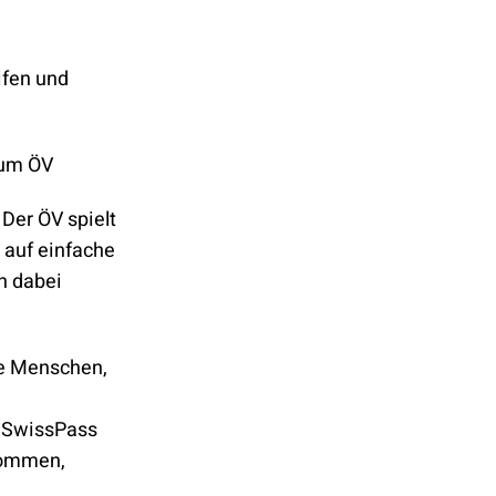
ifen und
zum ÖV
 Der ÖV spielt
 auf einfache
n dabei
re Menschen,
m SwissPass
kommen,