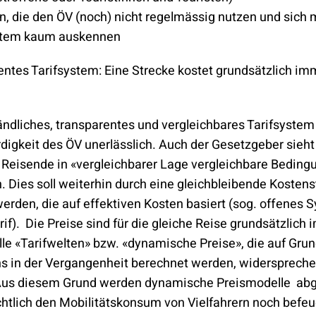
, die den ÖV (noch) nicht regelmässig nutzen und sich 
ystem kaum auskennen
ntes Tarifsystem: Eine Strecke kostet grundsätzlich im
ändliches, transparentes und vergleichbares Tarifsystem i
igkeit des ÖV unerlässlich. Auch der Gesetzgeber sieht 
r Reisende in «vergleichbarer Lage vergleichbare Bedin
 Dies soll weiterhin durch eine gleichbleibende Kostens
werden, die auf effektiven Kosten basiert (sog. offenes 
if). Die Preise sind für die gleiche Reise grundsätzlich 
lle «Tarifwelten» bzw. «dynamische Preise», die auf Gru
ns in der Vergangenheit berechnet werden, widersprech
 Aus diesem Grund werden dynamische Preismodelle abge
htlich den Mobilitätskonsum von Vielfahrern noch befe