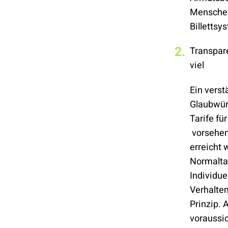
Menschen
Billetts
Transpare
viel
Ein verst
Glaubwürd
Tarife fü
vorsehen.
erreicht 
Normaltar
Individue
Verhalte
Prinzip.
voraussic