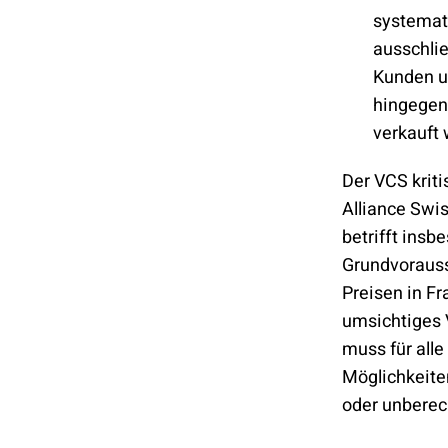
systemati
ausschlie
Kunden un
hingegen
verkauft
Der VCS krit
Alliance Swi
betrifft ins
Grundvorausse
Preisen in Fr
umsichtiges 
muss für alle
Möglichkeite
oder unberec