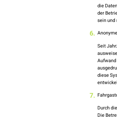
die Daten
der Betr
sein und 
Anonymes
Seit Jah
ausweise
Aufwand 
ausgedruc
diese Sys
entwicke
Fahrgastd
Durch die
Die Betr