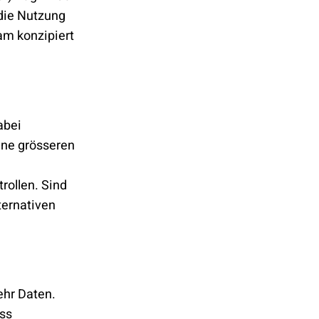
 die Nutzung
m konzipiert
abei
hne grösseren
rollen. Sind
ternativen
ehr Daten.
ss