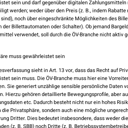
stet sein und darf gegenüber digitalen Zahlungsmitteln 
ligt werden; weder über den Preis (z. B., indem Rabatte 
h sind), noch über eingeschränkte Möglichkeiten des Billet
 der Billettautomaten oder Schalter). Ob jemand Bargeld
ittel verwendet, soll durch die ÖV-Branche nicht aktiv 
häre muss gewährleistet sein
sverfassung sieht in Art. 13 vor, dass das Recht auf Pri
stet sein muss. Die ÖV-Branche muss hier eine Vorreiter
. Sie generiert unzählige sensible persönliche Daten v
. Hierzu gehören detaillierte Bewegungsprofile, aber a
ngsdaten etc. Dadurch besteht nicht nur ein hohes Risik
in die Privatsphäre, sondern auch eine mögliche ungerech
ung Dritter. Dies bedeutet insbesondere, dass weder die
den (z. B. SBB) noch Dritte (z. B. Betriebssystembetreibe