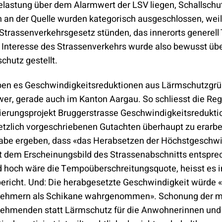
lastung über dem Alarmwert der LSV liegen, Schallschut
n der Quelle wurden kategorisch ausgeschlossen, weil 
 Strassenverkehrsgesetz stünden, das innerorts generel
s Interesse des Strassenverkehrs wurde also bewusst üb
chutz gestellt.
ben es Geschwindigkeitsreduktionen aus Lärmschutzgr
wer, gerade auch im Kanton Aargau. So schliesst die Reg
erungsprojekt Bruggerstrasse Geschwindigkeitsredukti
etzlich vorgeschriebenen Gutachten überhaupt zu erarbe
abe ergeben, dass «das Herabsetzen der Höchstgeschwi
t dem Erscheinungsbild des Strassenabschnitts entspre
 hoch wäre die Tempoüberschreitungsquote, heisst es 
ericht. Und: Die herabgesetzte Geschwindigkeit würde 
nehmern als Schikane wahrgenommen». Schonung der mo
nehmenden statt Lärmschutz für die Anwohnerinnen un