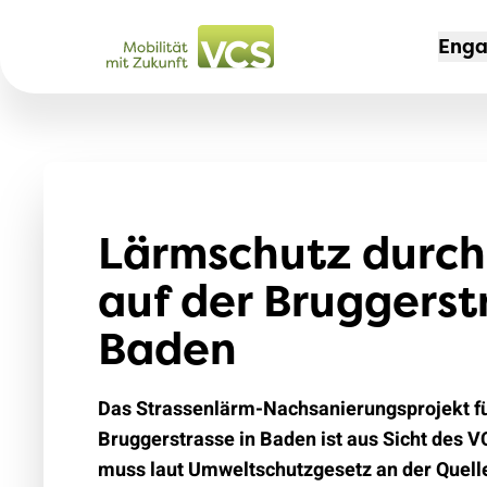
Eng
KAM
MIT
DER
Nei
Mit
Port
Lärmschutz durc
Aut
Mit
Te
Aus
auf der Bruggerst
Rei
Job
Tem
Baden
VCS
jun
Leb
Sek
204
Das Strassenlärm-Nachsanierungsprojekt fü
Erfo
Sch
Bruggerstrasse in Baden ist aus Sicht des 
muss laut Umweltschutzgesetz an der Quell
Zug 