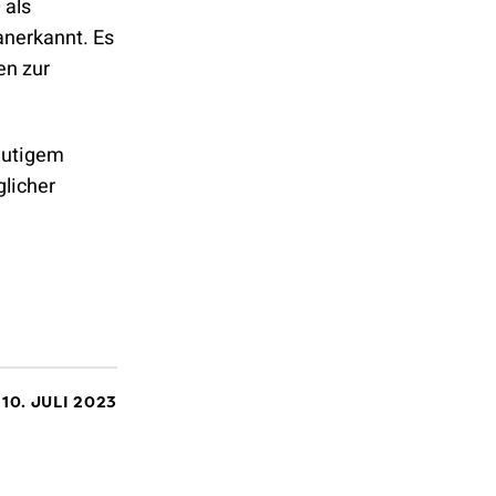
 als
nerkannt. Es
en zur
eutigem
glicher
10. JULI 2023