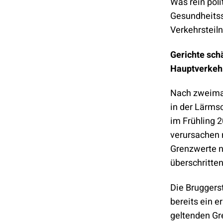
Was rein polit
Gesundheitss
Verkehrsteil
Gerichte sc
Hauptverkeh
Nach zweimal
in der Lärms
im Frühling 2
verursachen 
Grenzwerte n
überschritten
Die Bruggerst
bereits ein e
geltenden Gr