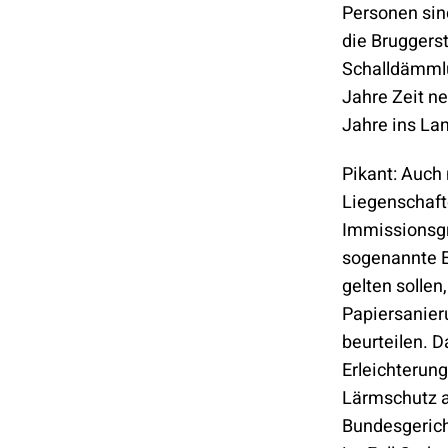
Personen sin
die Bruggerst
Schalldämmlü
Jahre Zeit ne
Jahre ins La
Pikant: Auc
Liegenschaft
Immissionsgr
sogenannte E
gelten sollen
Papiersanieru
beurteilen. D
Erleichterun
Lärmschutz a
Bundesgerich