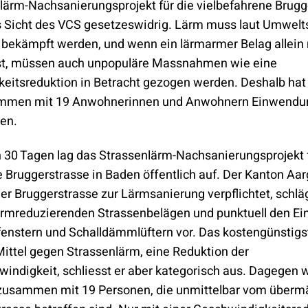
lärm-Nachsanierungsprojekt für die vielbefahrene Brugg
s Sicht des VCS gesetzeswidrig. Lärm muss laut Umwel
e bekämpft werden, und wenn ein lärmarmer Belag allein 
ist, müssen auch unpopuläre Massnahmen wie eine
eitsreduktion in Betracht gezogen werden. Deshalb hat
mmen mit 19 Anwohnerinnen und Anwohnern Einwendu
ben.
n 30 Tagen lag das Strassenlärm-Nachsanierungsprojekt 
 Bruggerstrasse in Baden öffentlich auf. Der Kanton Aar
r Bruggerstrasse zur Lärmsanierung verpflichtet, schlä
ärmreduzierenden Strassenbelägen und punktuell den Ei
fenstern und Schalldämmlüftern vor. Das kostengünstigs
ittel gegen Strassenlärm, eine Reduktion der
indigkeit, schliesst er aber kategorisch aus. Dagegen w
zusammen mit 19 Personen, die unmittelbar vom überm