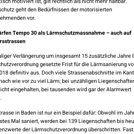
isch motiviert ist, gilt rechtlich als nicht mehr haltbar.
chutz geht den Bedürfnissen der motorisierten
nehmenden vor.
härfen Tempo 30 als Lärmschutzmassnahme – auch auf
rsstrassen
iger Verlängerung um insgesamt 15 zusätzliche Jahre li
chutz­verordnung gesetzte Frist für die Lärmsanierung v
018 definitiv aus. Doch viele Strassenabschnitte im Ka
nach wie vor zu viel Lärm; bei unzähligen Liegenschafte
icht eingehalten, bei tausenden wird gar der Alarmwert
.
rasse in Baden ist nur ein Beispiel dafür: Obwohl im Jah
rstes Mal saniert, werden bei 139 Liegenschaften bis heu
enzwerte der Lärmschutzverordnung überschritten. Fast