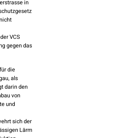
erstrasse in
tschutzgesetz
nicht
 der VCS
ng gegen das
für die
gau, als
gt darin den
nbau von
te und
ehrt sich der
ässigen Lärm