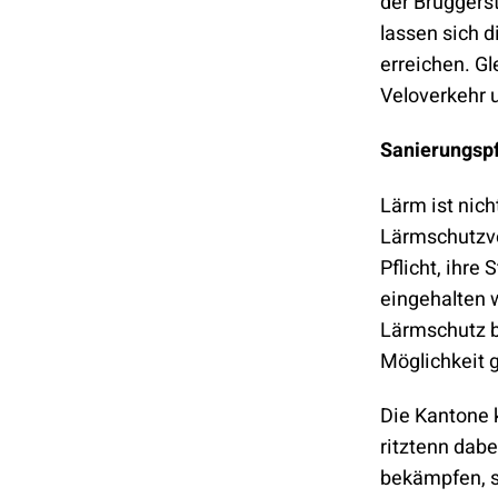
der Bruggers
lassen sich 
erreichen. Gl
Veloverkehr 
Sanierungspf
Lärm ist nich
Lärmschutzve
Pflicht, ihre
eingehalten 
Lärmschutz b
Möglichkeit g
Die Kantone k
ritztenn dab
bekämpfen, s