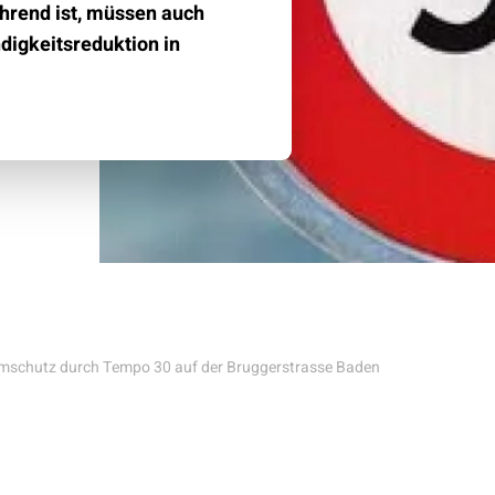
Klimaschutz
Versicherungen
ührend ist, müssen auch
igkeitsreduktion in
mschutz durch Tempo 30 auf der Bruggerstrasse Baden