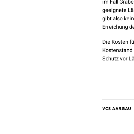
im Fall Grab
geeignete L
gibt also ke
Erreichung d
Die Kosten f
Kostenstand 
Schutz vor L
VCS AARGAU