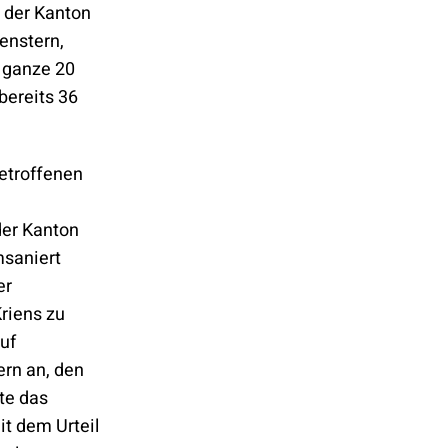
 der Kanton
enstern,
 ganze 20
bereits 36
etroffenen
der Kanton
msaniert
er
riens zu
auf
rn an, den
te das
t dem Urteil