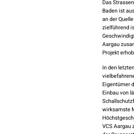
Das Strassen
Baden ist au
an der Quell
zielführend 
Geschwindigk
Aargau zusa
Projekt erho
In den letzte
vielbefahrene
Eigentümer de
Einbau von l
Schallschutz
wirksamste M
Höchstgeschw
VCS Aargau 