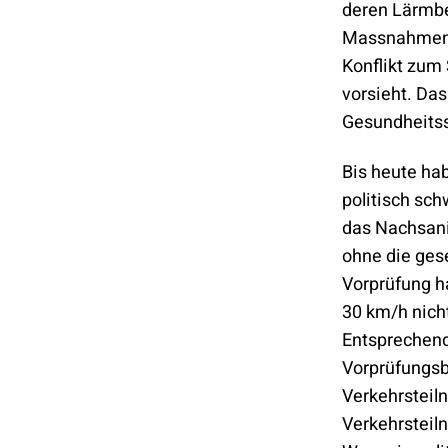
deren Lärmbe
Massnahmen a
Konflikt zum
vorsieht. Da
Gesundheitss
Bis heute ha
politisch sch
das Nachsani
ohne die ges
Vorprüfung h
30 km/h nich
Entsprechend
Vorprüfungsb
Verkehrsteil
Verkehrsteil