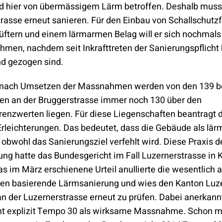
d hier von übermässigem Lärm betroffen. Deshalb muss
rasse erneut sanieren. Für den Einbau von Schallschutzf
ftern und einem lärmarmen Belag will er sich nochmals
hmen, nachdem seit Inkrafttreten der Sanierungspflicht 
nd gezogen sind.
h nach Umsetzen der Massnahmen werden von den 139 b
en an der Bruggerstrasse immer noch 130 über den
enzwerten liegen. Für diese Liegenschaften beantragt 
rleichterungen. Das bedeutet, dass die Gebäude als lär
, obwohl das Sanierungsziel verfehlt wird. Diese Praxis d
ng hatte das Bundesgericht im Fall Luzernerstrasse in K
as im März erschienene Urteil anullierte die wesentlich 
gen basierende Lärmsanierung und wies den Kanton Luze
n der Luzernerstrasse erneut zu prüfen. Dabei anerkann
t explizit Tempo 30 als wirksame Massnahme. Schon mi