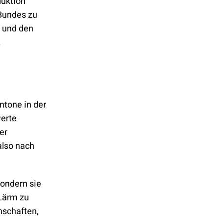
duktion
Bundes zu
- und den
.
ntone in der
werte
er
also nach
sondern sie
 Lärm zu
nschaften,