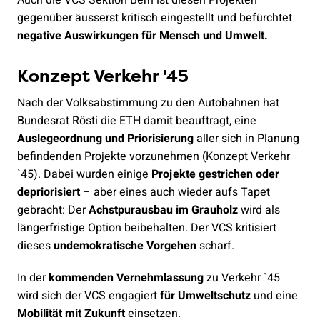
Auch die VCS Sektion Bern ist diesen Projekten
gegenüber äusserst kritisch eingestellt und befürchtet
negative Auswirkungen für Mensch und Umwelt.
Konzept Verkehr '45
Nach der Volksabstimmung zu den Autobahnen hat
Bundesrat Rösti die ETH damit beauftragt, eine
Auslegeordnung und Priorisierung
aller sich in Planung
befindenden Projekte vorzunehmen (Konzept Verkehr
`45). Dabei wurden einige
Projekte gestrichen oder
depriorisiert
– aber eines auch wieder aufs Tapet
gebracht: Der
Achstpurausbau im Grauholz
wird als
längerfristige Option beibehalten. Der VCS kritisiert
dieses
undemokratische Vorgehen
scharf.
In der
kommenden Vernehmlassung
zu Verkehr `45
wird sich der VCS engagiert
für Umweltschutz
und eine
Mobilität mit Zukunft
einsetzen.