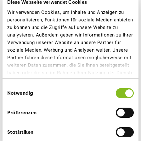
Diese Webseite verwendet Cookies
Halbanschluss
geplant. Dieser hätte zwar keine
Wir verwenden Cookies, um Inhalte und Anzeigen zu
nennenswerten verkehrlichen Nutzen gebracht – hätte
personalisieren, Funktionen für soziale Medien anbieten
aber trotzdem
grosse Mengen an wertvollem Kulturland
zu können und die Zugriffe auf unsere Website zu
gekostet.
analysieren. Außerdem geben wir Informationen zu Ihrer
Verwendung unserer Website an unsere Partner für
Aktueller Stand:
Ohne den Achtspurausbau der A1 ist
soziale Medien, Werbung und Analysen weiter. Unsere
der Halbanschluss kaum realisierbar.
Partner führen diese Informationen möglicherweise mit
weiteren Daten zusammen, die Sie ihnen bereitgestellt
Wieso der VCS Bern den Halbanschluss Grauholz
haben oder die sie im Rahmen Ihrer Nutzung der Dienste
dezidiert ablehnt, erfahren Sie hier:
gesammelt haben.
Einwilligungsauswahl
VCS kritisiert realitätsfremde Autobahn-
Notwendig
Fantasien scharf
Präferenzen
Statistiken