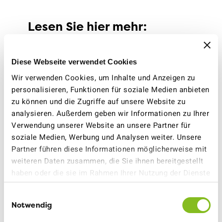
Lesen Sie hier mehr:
Positionspapier
Diese Webseite verwendet Cookies
Wir verwenden Cookies, um Inhalte und Anzeigen zu
Positionspapier
personalisieren, Funktionen für soziale Medien anbieten
zu können und die Zugriffe auf unsere Website zu
analysieren. Außerdem geben wir Informationen zu Ihrer
Verwendung unserer Website an unsere Partner für
Medienmitteilung
soziale Medien, Werbung und Analysen weiter. Unsere
Partner führen diese Informationen möglicherweise mit
weiteren Daten zusammen, die Sie ihnen bereitgestellt
Medienmitteilung
haben oder die sie im Rahmen Ihrer Nutzung der Dienste
gesammelt haben.
Einwilligungsauswahl
Notwendig
VCS BERN
22. AUGUST 2024