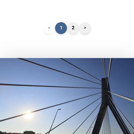
<
1
2
>