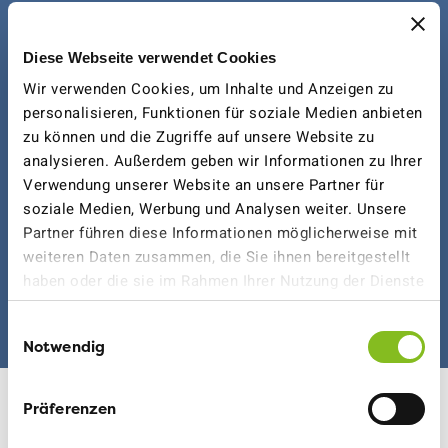
Spende
Diese Webseite verwendet Cookies
Wir verwenden Cookies, um Inhalte und Anzeigen zu
personalisieren, Funktionen für soziale Medien anbieten
Möchten Sie den VCS, Sektion Freiburg mit einer
zu können und die Zugriffe auf unsere Website zu
Spende unterstützen?
analysieren. Außerdem geben wir Informationen zu Ihrer
Verwendung unserer Website an unsere Partner für
Wir danken Ihnen von ganzem Herzen für Ihre
soziale Medien, Werbung und Analysen weiter. Unsere
Unterstützung.
Partner führen diese Informationen möglicherweise mit
weiteren Daten zusammen, die Sie ihnen bereitgestellt
Unser Konto: IBAN CH22 0076 8300 1671 1000 6
haben oder die sie im Rahmen Ihrer Nutzung der Dienste
gesammelt haben.
Einwilligungsauswahl
Notwendig
Präferenzen
Unser Team