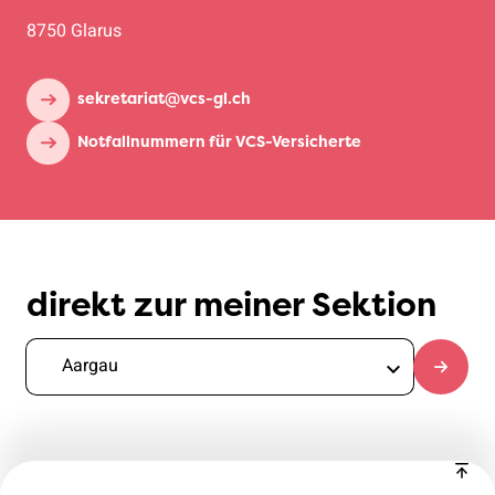
8750 Glarus
sekretariat@vcs-gl.ch
Notfallnummern für VCS-Versicherte
direkt zur meiner Sektion