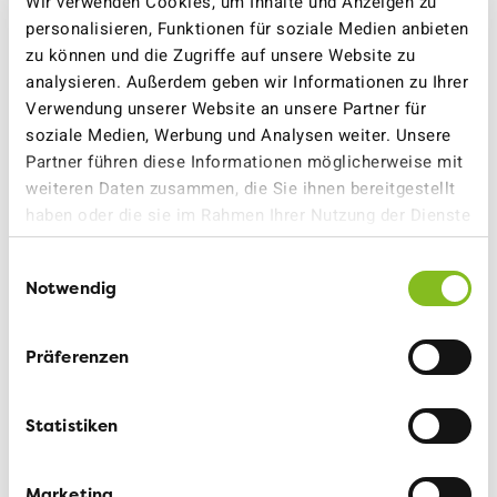
Wir verwenden Cookies, um Inhalte und Anzeigen zu
personalisieren, Funktionen für soziale Medien anbieten
zu können und die Zugriffe auf unsere Website zu
analysieren. Außerdem geben wir Informationen zu Ihrer
Verwendung unserer Website an unsere Partner für
soziale Medien, Werbung und Analysen weiter. Unsere
Partner führen diese Informationen möglicherweise mit
weiteren Daten zusammen, die Sie ihnen bereitgestellt
haben oder die sie im Rahmen Ihrer Nutzung der Dienste
gesammelt haben.
09.04.2026
Einwilligungsauswahl
Notwendig
Hauptversammlung 2026
MEHR ERFAHREN
Präferenzen
Statistiken
<
1
2
>
Marketing