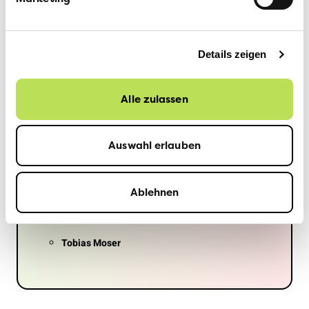
Dein Vorstand
Details zeigen
Unser Vorstand setzt sich derzeit aus vier
Mitgliedern (in alphabetischer Reihenfolge)
Alle zulassen
zusammen:
Caroline Lüscher-Müller
Auswahl erlauben
Priska Müller Wahl
Richard Weishaupt
Ablehnen
Thomas Zahner
Tobias Moser