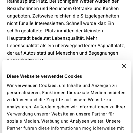
Rathausplatz Platz. Bei sonnigem Wetter wurden den
Besucherinnen und Besuchern Getränke und Kuchen
angeboten. Zeitweise reichten die Sitzgelegenheiten
nicht für alle Interessierten. Schnell wurde klar: Ein
schön gestalteter Platz inmitten der kleinsten
Hauptstadt bedeutet Lebensqualität. Mehr
Lebensqualität als ein überwiegend leerer Asphaltplatz,
der auf Autos statt auf Menschen und Begegnungen
zugeschnitten ist.
Eindrücke aus der ganzen Schweiz und spannende
Diese Webseite verwendet Cookies
Infos können auf der Webseite von umverkehR
Wir verwenden Cookies, um Inhalte und Anzeigen zu
gefunden werden:
PARK(ing) Day 2025
personalisieren, Funktionen für soziale Medien anbieten
zu können und die Zugriffe auf unsere Website zu
analysieren. Außerdem geben wir Informationen zu Ihrer
Verwendung unserer Website an unsere Partner für
soziale Medien, Werbung und Analysen weiter. Unsere
Partner führen diese Informationen möglicherweise mit