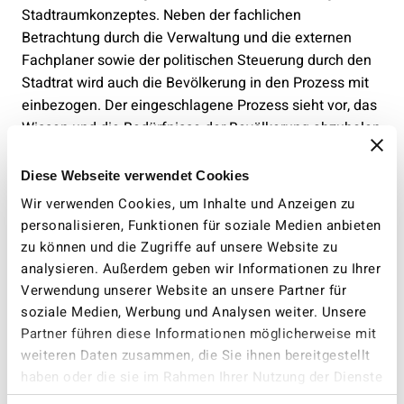
Stadtraumkonzeptes. Neben der fachlichen
Betrachtung durch die Verwaltung und die externen
Fachplaner sowie der politischen Steuerung durch den
Stadtrat wird auch die Bevölkerung in den Prozess mit
einbezogen. Der eingeschlagene Prozess sieht vor, das
Wissen und die Bedürfnisse der Bevölkerung abzuholen
und die Entwicklung des Konzeptes auch mit Vertretern
aus der Bevölkerung zu reflektieren. In einer ersten
Diese Webseite verwendet Cookies
Phase finden an zwei unterschiedlichen Daten vier
Wir verwenden Cookies, um Inhalte und Anzeigen zu
Stadtspaziergänge, verteilt über das Stadtgebiet von
personalisieren, Funktionen für soziale Medien anbieten
Chur, statt. Diese sind öffentlich. Das Programm und die
zu können und die Zugriffe auf unsere Website zu
Anmeldung sind unter
Mitwirken.chur.ch
zugänglich. In
analysieren. Außerdem geben wir Informationen zu Ihrer
einer zweiten Phase wird die Arbeit mit Vertretern der
Verwendung unserer Website an unsere Partner für
Bevölkerung in einem Forum gespiegelt, um den
soziale Medien, Werbung und Analysen weiter. Unsere
eingeschlagenen Weg zu verifizieren. Das Ergebnis soll
Partner führen diese Informationen möglicherweise mit
eine breit abgestützte Arbeit sein, welche die
weiteren Daten zusammen, die Sie ihnen bereitgestellt
Leitplanken für die städtebauliche Entwicklung, unter
haben oder die sie im Rahmen Ihrer Nutzung der Dienste
Berücksichtigung aller fachlichen und gesetzlichen
gesammelt haben.