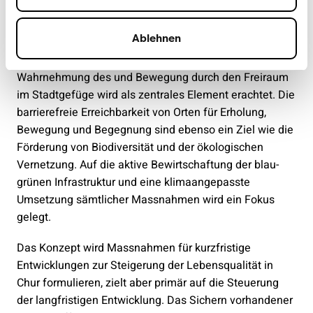
Projektgruppe aus Mitarbeitenden der Stadtverwaltung
begleitet. Neben den städtebaulichen Fragen werden
Ablehnen
auch soziale Aspekte, welche das Zusammenleben und
-arbeiten beeinflussen berücksichtigt. Die
Wahrnehmung des und Bewegung durch den Freiraum
im Stadtgefüge wird als zentrales Element erachtet. Die
barrierefreie Erreichbarkeit von Orten für Erholung,
Bewegung und Begegnung sind ebenso ein Ziel wie die
Förderung von Biodiversität und der ökologischen
Vernetzung. Auf die aktive Bewirtschaftung der blau-
grünen Infrastruktur und eine klimaangepasste
Umsetzung sämtlicher Massnahmen wird ein Fokus
gelegt.
Das Konzept wird Massnahmen für kurzfristige
Entwicklungen zur Steigerung der Lebensqualität in
Chur formulieren, zielt aber primär auf die Steuerung
der langfristigen Entwicklung. Das Sichern vorhandener