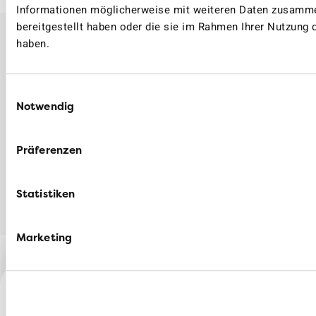
Informationen möglicherweise mit weiteren Daten zusammen
bereitgestellt haben oder die sie im Rahmen Ihrer Nutzung
haben.
Weitere Informationen
Einwilligungsauswahl
Notwendig
TEILEN
Facebook
LinkedIn
Präferenzen
Statistiken
Marketing