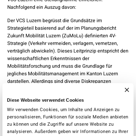
Nachfolgend ein Auszug davon:
Der VCS Luzern begrüsst die Grundsätze im
Strategieteil basierend auf der im Planungsbericht
Zukunft Mobilität Luzern (ZuMoLu) definierten 4V-
Strategie (Verkehr vermeiden, verlagern, vernetzen,
verträglich abwickeln). Dieses Leitprinzip entspricht den
wissenschaftlichen Erkenntnissen der
Mobilitätsforschung und muss die Grundlage für
jegliches Mobilitätsmanagement im Kanton Luzern
darstellen. Allerdings sind diverse Diskrepanzen
zwischen ZuMoLu und den PGM-Massnahmen
auszumachen.
Diese Webseite verwendet Cookies
Wir verwenden Cookies, um Inhalte und Anzeigen zu
Kapazitätserweiterungen sind per se nicht mit ZuMoLu
personalisieren, Funktionen für soziale Medien anbieten
vereinbar. Zumal dieser Ausbau primär dem
zu können und die Zugriffe auf unsere Website zu
motorisierten Individualverkehr (MIV) zugutekommt.
analysieren. Außerdem geben wir Informationen zu Ihrer
Insgesamt wird das PGM dem V wie vermeiden zu