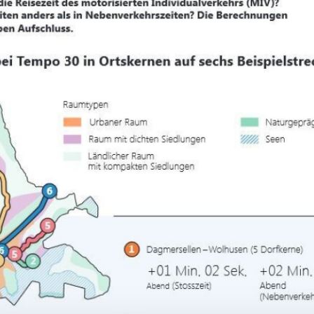
Tempo 30 - die
Fakten sprechen
dafür
Tempo 30 wirkt: Der Strassenlärm sinkt, die
Lebensqualität steigt, es gibt weniger und w
schwere Unfälle, der Verkehr fliesst besser...
engagieren uns weiter für weniger Tempo au
Strassen im Kanton Luzern.
zum Thema