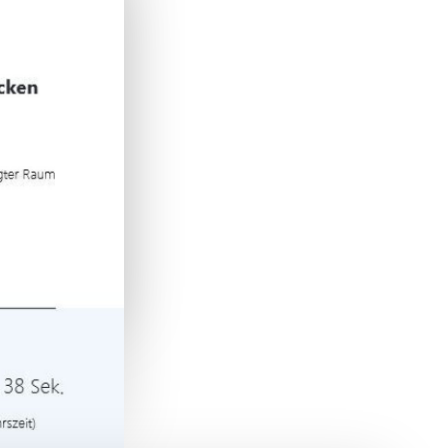
eniger
 Wir
f den