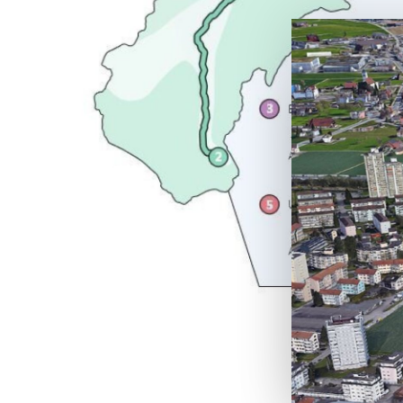
Byp
sch
Mit dem 
zweite A
bekämpft
umweltfre
zum