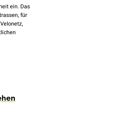
eit ein. Das
rassen, für
Velonetz,
tlichen
tehen