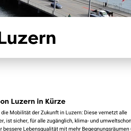
Klimaschutz
Versicherungen
 Luzern
ion Luzern in Kürze
 die Mobilität der Zukunft in Luzern: Diese vernetzt alle
r, ist sicher, für alle zugänglich, klima- und umweltscho
ür bessere Lebensqualität mit mehr Begegnungsräumen