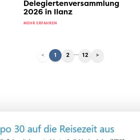
Delegiertenversammlung
2026 in Ilanz
MEHR ERFAHREN
...
<
1
2
12
>