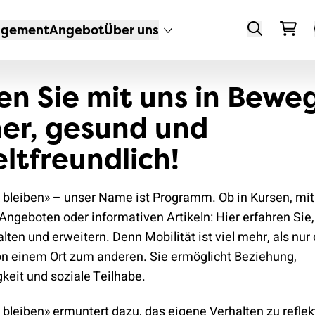
agement
Angebot
Über uns
Suchen
De
en Sie mit uns in Bew
Fr
PAGNEN
GLIEDSCHAFT
 VERBAND
THEMEN
VERSICHERUNGEN
MEDIEN UND
UNTERSTÜTZEN
DER VCS STEHT 
KONTAKTE
her, gesund und
Ita
STANDPUNKTE
n zum
glied werden
rät
mit dem
Veloversicherung
Spenden
vernetzten Ö
VCS Schweiz
ltfreundlich!
Medienmitteilungen
obahn-
öffentlichen
gliederangebote
am
Autoversicherung
jungVCS
bessere
Notfallnumm
bau
Verkehr
Positionen und
Lebensqualit
sen
s
Pannenhilfe
Sektionen
Adressänder
& bleiben» – unser Name ist Programm. Ob in Kursen, mit
Vernehmlassungen
po 30
zu Fuss
mehr Velowe
Angeboten oder informativen Artikeln: Hier erfahren Sie,
-Magazin
gVCS
Schutzbrief
Newsletter
Sitzungszim
Ratgeber
ensräume
mit dem Velo
alten und erweitern. Denn Mobilität ist viel mehr, als nur 
Reisen
sichere
reservieren
tionen
5
Partnerschaften
 einem Ort zum anderen. Sie ermöglicht Beziehung,
mit dem Auto
Schulwege
Rechtsschutz
keit und soziale Teilhabe.
lge
ulweg
Newsletter
Mobil im Alter
Weitere
statt Flug
 bleiben» ermuntert dazu, das eigene Verhalten zu reflek