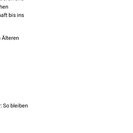
ohen
aft bis ins
 Älteren
: So bleiben