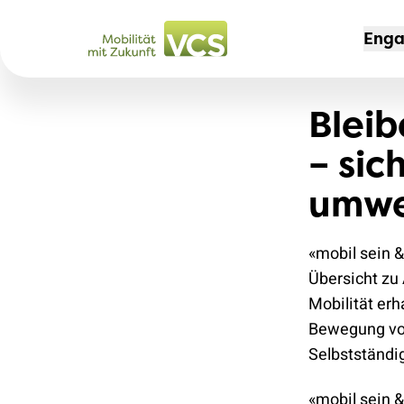
Eng
Bleib
KAM
MIT
DER
– sic
Nei
Mit
Port
umwe
Aut
Mit
Te
Aus
Rei
Job
«mobil sein 
Tem
Übersicht zu 
VCS
jun
Leb
Mobilität erh
Sek
204
Bewegung von
Selbstständig
Erfo
Sch
Zug 
«mobil sein &