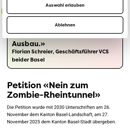
Auswahl erlauben
Vor Kurzem erst sagten die
Ablehnen
Stimmberechtigten klar Nein
zum masslosen Autobahn-
Ausbau.
Florian Schreier, Geschäftsführer VCS
beider Basel
Petition «Nein zum
Zombie-Rheintunnel»
Die Petition wurde mit 2030 Unterschriften am 26.
November dem Kanton Basel-Landschaft, am 27.
November 2025 dem Kanton Basel-Stadt übergeben.