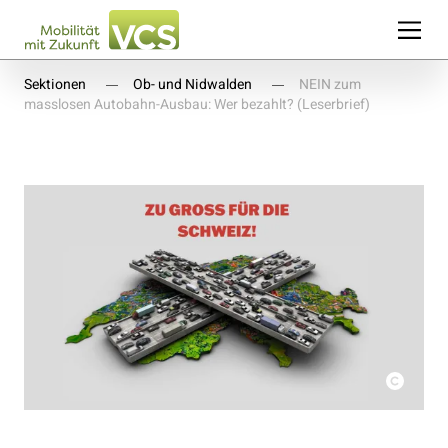
Sektionen
Ob- und Nidwalden
NEIN zum
masslosen Autobahn-Ausbau: Wer bezahlt? (Leserbrief)