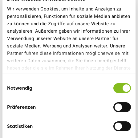
Kein Finanzierungsproblem gibt es hingegen bei den
Wir verwenden Cookies, um Inhalte und Anzeigen zu
Agglomerationsprogrammen. Und genau diese werden
personalisieren, Funktionen für soziale Medien anbieten
bei den aktuellen Verkehrsproblemen in den Zentren
zu können und die Zugriffe auf unsere Website zu
eine wichtige Rolle spielen. Konkret heisst das: Mehr
analysieren. Außerdem geben wir Informationen zu Ihrer
Fuss-, Velo- und Busverkehr. Auch die Einführung von
Verwendung unserer Website an unsere Partner für
Tempo 30 auf der Bachstrasse ist bereits Teil des
soziale Medien, Werbung und Analysen weiter. Unsere
Schaffhauser Agglomerationsprogrammes.
Partner führen diese Informationen möglicherweise mit
weiteren Daten zusammen, die Sie ihnen bereitgestellt
Und noch eine gute Nachricht: Die Bahnstrecke
haben oder die sie im Rahmen Ihrer Nutzung der Dienste
Schaffhausen-Zürich soll doppelspurig werden. Damit
gesammelt haben.
wird eine Taktverbesserung möglich.
Einwilligungsauswahl
Notwendig
Wer will schon neue Autobahnen, wenn man mit der
Kombination von Velo und Bahn viel schneller ans Ziel
kommt? Wir sicher nicht.
Präferenzen
Unterschreibe unseren Appell: Nein zur
Statistiken
undemokratischen Autobahn-Zwängerei