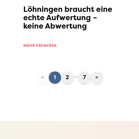
Löhningen braucht eine
echte Aufwertung –
keine Abwertung
MEHR ERFAHREN
...
<
1
2
7
>