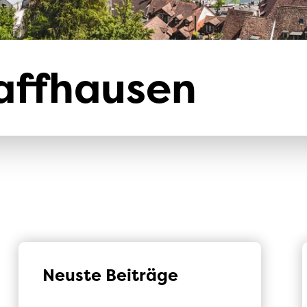
Klimaschutz
Versicherungen
affhausen
Neuste Beiträge