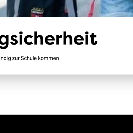
Klimaschutz
Versicherungen
gsicherheit
tändig zur Schule kommen