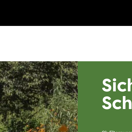
Sic
Sc