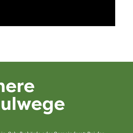
here
hulwege