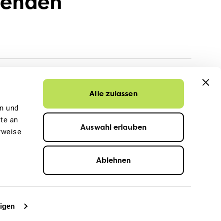
penden
Alle zulassen
en und
te an
Auswahl erlauben
rweise
Ablehnen
ressum
Datenschutz
© 2026 VCS Verkehrs-Club der Schweiz
eigen