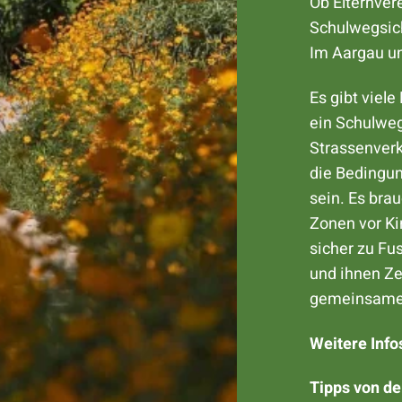
Ob Elternver
Schulwegsich
Im Aargau un
Es gibt viel
ein Schulweg
Strassenverk
die Bedingu
sein. Es brau
Zonen vor Ki
sicher zu Fu
und ihnen Ze
gemeinsame
Weitere Inf
Tipps von de