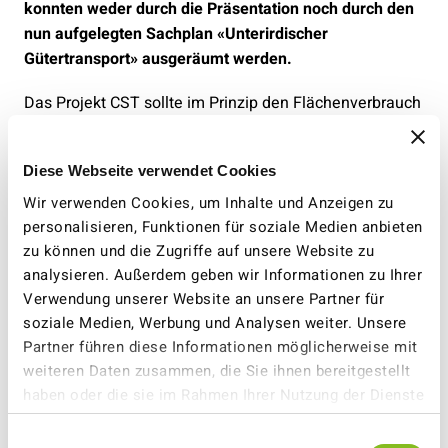
konnten weder durch die Präsentation noch durch den
nun aufgelegten Sachplan «Unterirdischer
Gütertransport» ausgeräumt werden.
Das Projekt CST sollte im Prinzip den Flächenverbrauch
für den Güterverkehr an der Oberfläche reduzieren oder
mindestens nicht weiterwachsen lassen. Der
Diese Webseite verwendet Cookies
oberirdische Flächenverbrauch des CST-Projektes
Niederbipp-Suhr beansprucht jedoch etwa das 1.7-fache
Wir verwenden Cookies, um Inhalte und Anzeigen zu
personalisieren, Funktionen für soziale Medien anbieten
des Flächenverbrauchs des A1-Ausbaus Luterbach-
zu können und die Zugriffe auf unsere Website zu
Härkingen oder die Fläche von ca. 27 Fussballfeldern.
analysieren. Außerdem geben wir Informationen zu Ihrer
Ein oberirdischer Flächenverbrauch dieser
Verwendung unserer Website an unsere Partner für
Grössenordnung ist völlig inakzeptabel.
soziale Medien, Werbung und Analysen weiter. Unsere
Der VCS erkennt auch bei der Umlagerung der riesigen
Partner führen diese Informationen möglicherweise mit
weiteren Daten zusammen, die Sie ihnen bereitgestellt
Mengen von Aushubmaterial Probleme, da sehr viel
haben oder die sie im Rahmen Ihrer Nutzung der Dienste
Oberflächenverkehr generiert wird und nur gerade an
gesammelt haben.
zwei Stellen Förderanlagen vorgesehen sind. Allein das
Einwilligungsauswahl
Aushubmaterial beträgt in diesem Perimeter in der