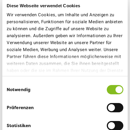
Basel-Stadt, KlimaVerantwortungJetzt.ch, SP Basel-
Diese Webseite verwendet Cookies
Stadt, SP Baselland, SP Birsfelden und umverkehR
Wir verwenden Cookies, um Inhalte und Anzeigen zu
unterstützt.
personalisieren, Funktionen für soziale Medien anbieten
zu können und die Zugriffe auf unsere Website zu
analysieren. Außerdem geben wir Informationen zu Ihrer
Bevölkerung will mehr öV,
Verwendung unserer Website an unsere Partner für
aber nicht mehr Autobahn
soziale Medien, Werbung und Analysen weiter. Unsere
Partner führen diese Informationen möglicherweise mit
weiteren Daten zusammen, die Sie ihnen bereitgestellt
Wie die Nachbefragung zeigte
, hat eine Entwicklung der
haben oder die sie im Rahmen Ihrer Nutzung der Dienste
Verkehrsinfrastruktur ohne Autobahn-Ausbau hohe
gesammelt haben.
Zustimmung. Die Menschen wünschen sich weniger
Einwilligungsauswahl
Autoverkehr. Ohne Verkehrslenkung ist klassischer
Notwendig
Strassenbau nicht mehrheitsfähig. Auch kennen die
Stimmberechtigten den Effekt des induzierten Verkehrs,
während dieses Wissen bei Kantonsregierungen zu
Präferenzen
fehlen scheint.
Statistiken
Bevor ohne konkreten Plan der Rheintunnel