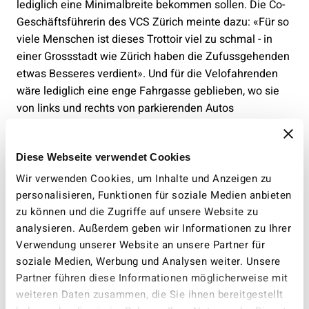
lediglich eine Minimalbreite bekommen sollen. Die Co-
Geschäftsführerin des VCS Zürich meinte dazu: «Für so
viele Menschen ist dieses Trottoir viel zu schmal - in
einer Grossstadt wie Zürich haben die Zufussgehenden
etwas Besseres verdient». Und für die Velofahrenden
wäre lediglich eine enge Fahrgasse geblieben, wo sie
von links und rechts von parkierenden Autos
eingeklemmt und von hinten von Autos bedrängt
worden wären, die sogar mit Tempo 50 hätten fahren
Diese Webseite verwendet Cookies
dürfen.
Wir verwenden Cookies, um Inhalte und Anzeigen zu
Der VCS Zürich erhob gegen diese Projekt Einsprache
personalisieren, Funktionen für soziale Medien anbieten
und zog das Verfahren bis vor Bundesgericht. Parallel
zu können und die Zugriffe auf unsere Website zu
dazu sorgte der Co-Geschäftsführer des VCS Zürich,
analysieren. Außerdem geben wir Informationen zu Ihrer
Markus Knauss in seiner Funktion als
Verwendung unserer Website an unsere Partner für
Parlamentsmitglied, dafür, dass diese Planung auch
soziale Medien, Werbung und Analysen weiter. Unsere
politisch gestoppt und eine Neuplanung veranlasst
Partner führen diese Informationen möglicherweise mit
wurde.
weiteren Daten zusammen, die Sie ihnen bereitgestellt