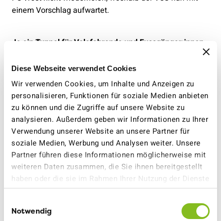
einem Vorschlag aufwartet.
Je ein Tunnel für Velofahrende und Fussgänger:innen
Kern dieses Vorschlages ist, dass es statt eines
Diese Webseite verwendet Cookies
gemeinsamen Tunnels, zwei separate Tunnels geben
Wir verwenden Cookies, um Inhalte und Anzeigen zu
soll. Ein neuer Velotunnel wird so geplant, dass keine
personalisieren, Funktionen für soziale Medien anbieten
übersteilen Rampenbauwerke nötig sind. Die
zu können und die Zugriffe auf unsere Website zu
Velofahrenden können - ohne Zufussgehende zu
analysieren. Außerdem geben wir Informationen zu Ihrer
gefährden - die Bahngleise unterqueren. Dabei kann
Verwendung unserer Website an unsere Partner für
Raum unterirdisch aber auch an der Oberfläche so
soziale Medien, Werbung und Analysen weiter. Unsere
genutzt werden, damit in Veloabstellanlagen insgesamt
Partner führen diese Informationen möglicherweise mit
über 800 Veloabstellplätze nördlich und südlich der
weiteren Daten zusammen, die Sie ihnen bereitgestellt
Gleise möglich sind.
haben oder die sie im Rahmen Ihrer Nutzung der Dienste
gesammelt haben.
Statt die bisherige kombinierte Fuss- und
Einwilligungsauswahl
Velounterführung zu verbreitern, soll diese lediglich
Notwendig