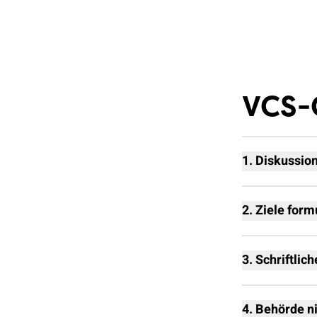
VCS-
1. Diskussio
Tempo 30 kan
politischen 
2. Ziele form
angestossen
Beispiele für
3. Schriftlic
Mehr Sic
Um Ihrem Anl
Gefährli
möglichst vi
4. Behörde n