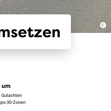
umsetzen
h um
n Gutachten
empo-30-Zonen