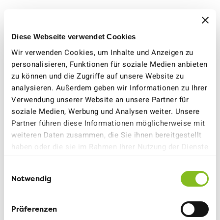
Strecke auf Google Maps
Benötigte Zeit
: ca. 30 Minuten
Diese Webseite verwendet Cookies
Wir verwenden Cookies, um Inhalte und Anzeigen zu
Billette
sind erhältlich am Kiosk, in Bars und Tabakläden
personalisieren, Funktionen für soziale Medien anbieten
am Bahnhof.
zu können und die Zugriffe auf unsere Website zu
analysieren. Außerdem geben wir Informationen zu Ihrer
Wie komme ich aufs Schiff?
Verwendung unserer Website an unsere Partner für
soziale Medien, Werbung und Analysen weiter. Unsere
Zu Fuss: Vom Check-in zur Fähre je nach Destination
Partner führen diese Informationen möglicherweise mit
ca. 800 - 1700 m
weiteren Daten zusammen, die Sie ihnen bereitgestellt
Mit Shuttlebus: Die Shuttlebusse zwischen Biglietteria
haben oder die sie im Rahmen Ihrer Nutzung der Dienste
und Einstiegsdock verkehren jeweils ca. eine Stunde vor
gesammelt haben.
Abfahrt, frühestens 11.30 Uhr, und sind gratis. Beim
Einwilligungsauswahl
Check-in nachfragen.
Notwendig
nach oben
Präferenzen