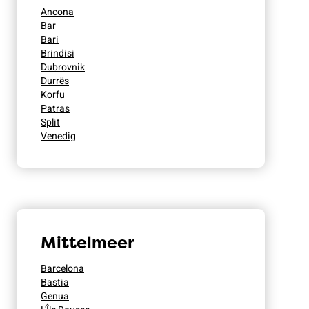
Ancona
Bar
Bari
Brindisi
Dubrovnik
Durrës
Korfu
Patras
Split
Venedig
Mittelmeer
Barcelona
Bastia
Genua