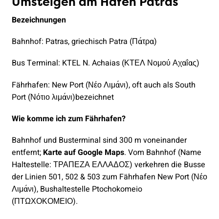
Umsteigen am Hafen Patras
Bezeichnungen
Bahnhof: Patras, griechisch Patra (Πάτρα)
Bus Terminal: KTEL N. Achaias (ΚΤΕΛ Νομού Αχαΐας)
Fährhafen: New Port (Νέο Λιμάνι), oft auch als South
Port (Νότιο λιμάνι)bezeichnet
Wie komme ich zum Fährhafen?
Bahnhof und Busterminal sind 300 m voneinander
entfernt;
Karte auf Google Maps
. Vom Bahnhof (Name
Haltestelle: ΤΡΑΠΕΖΑ ΕΛΛΑΔΟΣ) verkehren die Busse
der Linien 501, 502 & 503 zum Fährhafen New Port (Νέο
Λιμάνι), Bushaltestelle Ptochokomeio
(ΠΤΩΧΟΚΟΜΕΙΟ).