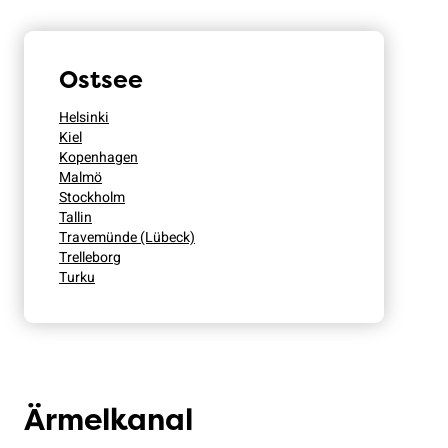
Ostsee
Helsinki
Kiel
Kopenhagen
Malmö
Stockholm
Tallin
Travemünde (Lübeck)
Trelleborg
Turku
Ärmelkanal