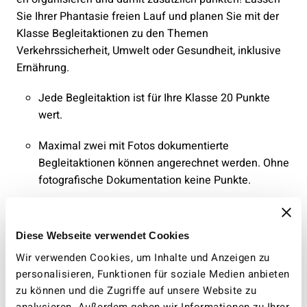
Sie Ihrer Phantasie freien Lauf und planen Sie mit der
Klasse Begleitaktionen zu den Themen
Verkehrssicherheit, Umwelt oder Gesundheit, inklusive
Ernährung.
Jede Begleitaktion ist für Ihre Klasse 20 Punkte
wert.
Maximal zwei mit Fotos dokumentierte
Begleitaktionen können angerechnet werden. Ohne
fotografische Dokumentation keine Punkte.
Die Begleitaktionen können zu einem beliebigen
Zeitpunkt im selben Halbjahr stattfinden wie Ihre
Diese Webseite verwendet Cookies
Aktionswochen zum Wettbewerb.
Wir verwenden Cookies, um Inhalte und Anzeigen zu
personalisieren, Funktionen für soziale Medien anbieten
Lassen Sie sich inspirieren:
Hier finden Sie spannende
zu können und die Zugriffe auf unsere Website zu
Ideen für Begleitaktionen.
analysieren. Außerdem geben wir Informationen zu Ihrer