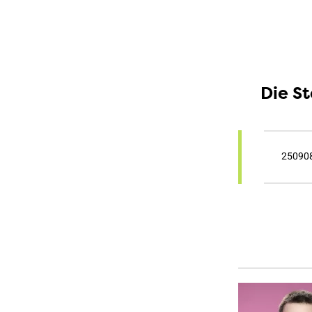
Die S
250908