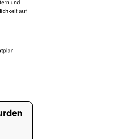
Bern und
ichkeit auf
htplan
urden