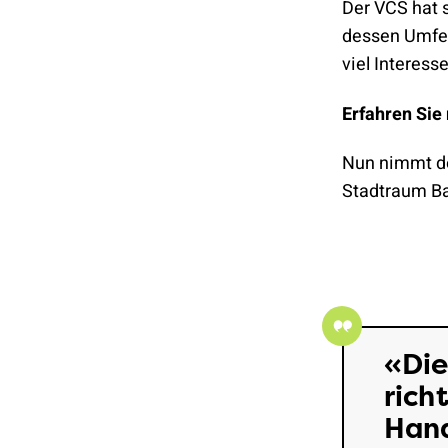
Der VCS hat 
dessen Umfeld
viel Interes
Erfahren Sie
Nun nimmt de
Stadtraum Ba
Die
rich
Hand