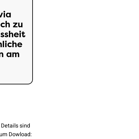
 via
och zu
ssheit
mliche
en am
 Details sind
 zum Dowload: