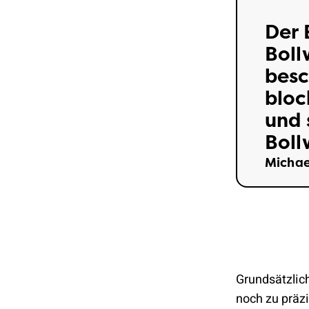
Der 
Boll
besc
bloc
und 
Boll
Michae
Grundsätzlich
noch zu präz