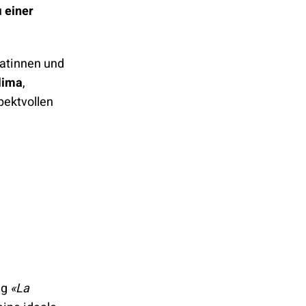
u
einer
datinnen und
lima
,
pektvollen
ng
«La