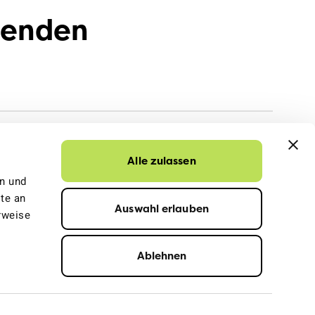
penden
Alle zulassen
en und
te an
Auswahl erlauben
rweise
Ablehnen
ressum
Datenschutz
© 2026 VCS Verkehrs-Club der Schweiz