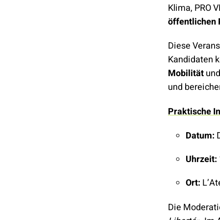
Klima, PRO V
öffentlichen
Diese Veranst
Kandidaten 
Mobilität
un
und bereiche
Praktische I
Datum:
D
Uhrzeit:
Ort:
L’At
Die Moderati