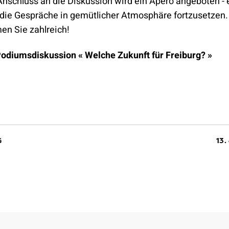
Anschluss an die Diskussion wird ein Apéro angeboten - 
die Gespräche in gemütlicher Atmosphäre fortzusetzen. D
men Sie zahlreich!
Podiumsdiskussion « Welche Zukunft für Freiburg? »
G
13